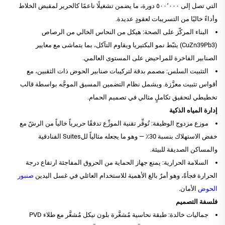
التي تصل إلى ٥٠٠٬٠٠٠ دورة، ما يضمن تشغيلًا ناعمًا كالحرير لمقبض الخلاط
وأداءً خاليًا من التسريبات لعقودٍ عديدة.
البناء المركّز على الصحة: هيكل من النحاس الخالي من الرصاص
(CuZn39Pb3) يثبّط نمو البكتيريا ويقاوم التآكل، بما يتماشى مع معايير
الصنابير الفاخرة للمراحيض على المستوى العالمي.
التثبيت السلس: مصمم بدقة لتركيبات صنابير الحوض ذات الثقبين، مع
أقواس تثبيت معزَّزة. ويشمل نظام التضمين المسبق الموجَّه بواسطة قالب
تخطيطي لتحقيق تكاملٍ مثالي في تصميم الحمام.
إدارة المياه الذكية
موزع مزدوج الوظيفة: تُوفِّر تقنية الموزِّع تدفقًا حريرياً خالياً من الرشّ مع
خفض الاستهلاك بنسبة 30٪ — وهو ما يجعله مثالياً للSuites الفنادقية
والمساكن الصديقة للبيئة.
السلامة الحرارية: يمنع جهاز الحماية من الحروق المفاجئة ارتفاع درجة
الحرارة فجأةً، وهو أمرٌ بالغ الأهمية للاستخدام العائلي في غسل اليدين
صنبور
الحوض
الأمان.
فلسفة التصميم
جماليات خالدة: طبقة نحاسية مُشغَّرة بلون نيكل مُشغَّر مع طلاء PVD