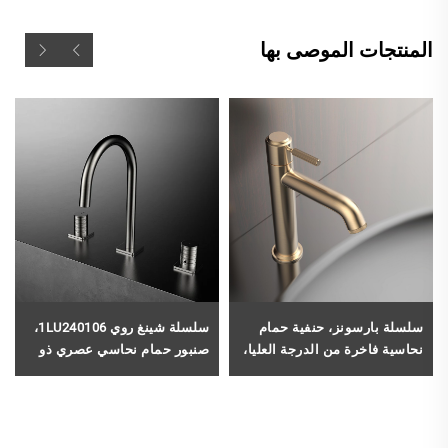
المنتجات الموصى بها
سلسلة بارسونز، حنفية حمام
سلسلة شينغ روي 1LU240106،
نحاسية فاخرة من الدرجة العليا،
صنبور حمام نحاسي عصري ذو
موديل 1PS500100، خلاط ماء
مقبضين، مثبت على سطح
أحادي الثقب، مثبت على سطح
الحوض، مزود بثلاث فتحات،
الحوض، باللون الأسود
خلاط ماء لحوض الغسل بلون
كروم