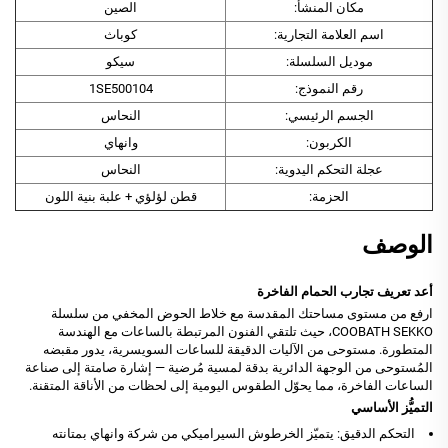
مكان المنشأ:
الصين
اسم العلامة التجارية:
كوباث
موديل السلسلة:
سيكو
رقم النموذج:
1SE500104
الجسم الرئيسي:
النحاس
الكربون:
وانهاي
عجلة التحكم اليدوية:
النحاس
الحزمة:
قطن لؤلؤي + علبة بنية اللون
الوصف
أعد تعريف تجارب الحمام الفاخرة
ارفع من مستوى مساحتك المقدسة مع خلاط الحوض المخفي من سلسلة
COOBATH SEKKO، حيث تلتقي الفنون المرتبطة بالساعات مع الهندسة
المتطورة. مستوحى من الآليات الدقيقة للساعات السويسرية، يدور مقبضه
المُستوحى من الوجهة الدائرية بدقة لمسية مُرضية — إشارة صامتة إلى صناعة
الساعات الفاخرة، مما يحوّل الطقوس اليومية إلى لحظات من الأناقة المتقنة.
التميُّز الأساسي
التحكم الدقيق: يتميّز الخرطوش السيراميكي من شركة وانهاي بمتانته