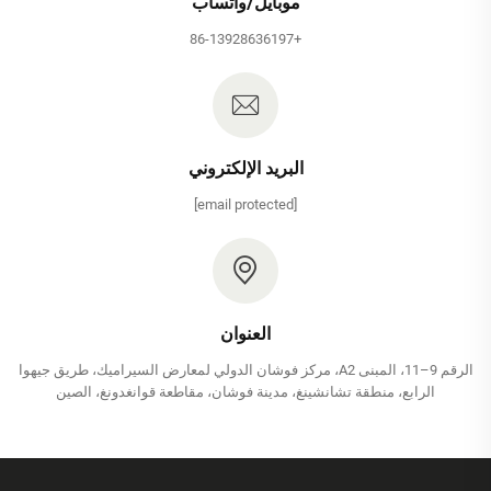
موبايل/واتساب
+86-13928636197
البريد الإلكتروني
[email protected]
العنوان
الرقم 9–11، المبنى A2، مركز فوشان الدولي لمعارض السيراميك، طريق جيهوا
الرابع، منطقة تشانشينغ، مدينة فوشان، مقاطعة قوانغدونغ، الصين