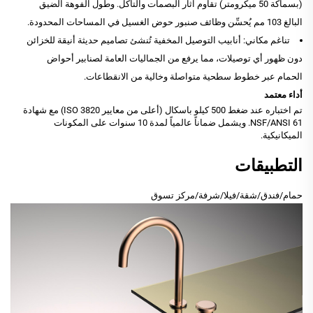
(بسماكة 50 ميكرومتر) تقاوم آثار البصمات والتآكل. وطول الفوهة الضيق
البالغ 103 مم يُحسِّن وظائف صنبور حوض الغسيل في المساحات المحدودة.
تناغم مكاني: أنابيب التوصيل المخفية تُنشئ تصاميم حديثة أنيقة للخزائن
دون ظهور أي توصيلات، مما يرفع من الجماليات العامة لصنابير أحواض
الحمام عبر خطوط سطحية متواصلة وخالية من الانقطاعات.
أداء معتمد
تم اختباره عند ضغط 500 كيلو باسكال (أعلى من معايير ISO 3820) مع شهادة
NSF/ANSI 61. ويشمل ضماناً عالمياً لمدة 10 سنوات على المكونات
الميكانيكية.
التطبيقات
حمام/فندق/شقة/فيلا/شرفة/مركز تسوق