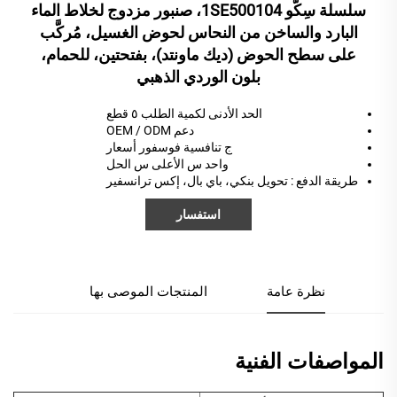
سلسلة سِكّو 1SE500104، صنبور مزدوج لخلاط الماء
البارد والساخن من النحاس لحوض الغسيل، مُركَّب
على سطح الحوض (ديك ماونتد)، بفتحتين، للحمام،
بلون الوردي الذهبي
الحد الأدنى لكمية الطلب ٥ قطع
دعم OEM / ODM
ج
تنافسية
فوسفور
أسعار
واحد
س
الأعلى
س
الحل
طريقة الدفع
: تحويل بنكي، باي بال، إكس ترانسفير
استفسار
نظرة عامة
المنتجات الموصى بها
المواصفات الفنية