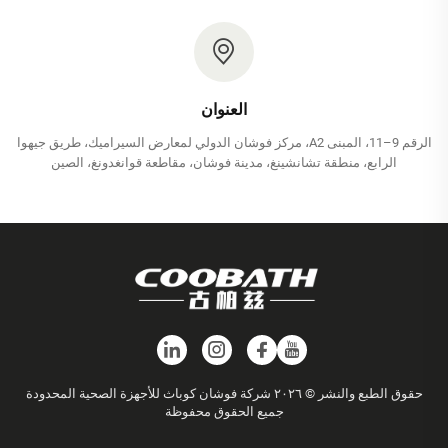
العنوان
الرقم 9–11، المبنى A2، مركز فوشان الدولي لمعارض السيراميك، طريق جيهوا
الرابع، منطقة تشانشينغ، مدينة فوشان، مقاطعة قوانغدونغ، الصين
حقوق الطبع والنشر © ٢٠٢٦ شركة فوشان كوباث للأجهزة الصحية المحدودة
جميع الحقوق محفوظة