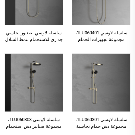
سلسلة لاوسي 1LU060401،
سلسلة لاوسي: صنبور نحاسي
مجموعة تجهيزات الحمام
جداري للاستحمام بنمط الشلال
النحاسية تتضمن صنبور الحمام
ومجموعة خلاط دش مخفي
ومقبض دش الحوض، خلاط
لحوض الاستحمام العصري،
بلون أسود
كروم
سلسلة لاوسي 1LU060301،
سلسلة لاوسي 1LU060303،
مجموعة دش حمام نحاسية
مجموعة صنابير دش استحمام
بالجملة، صنبور خلط مثبت على
نحاسية صلبة مثبتة على الحائط