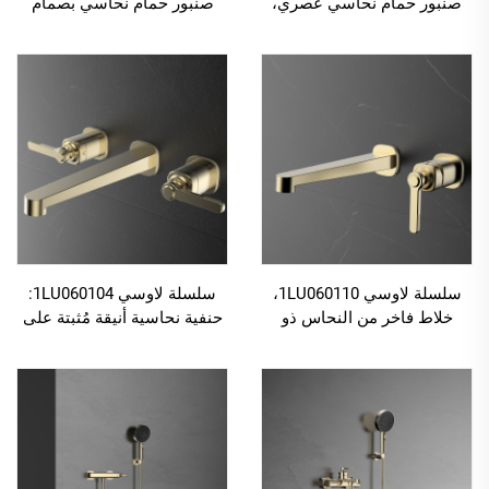
صنبور حمام نحاسي عصري،
صنبور حمام نحاسي بصمام
مثبت على الحائط، ذو فتحتين،
سيراميكي، ذو مقبضين، مزود
خلاط حوض بلون أسود
بثلاث فتحات، مثبت على
الحائط، خلاط حوض بلون وردي
ذهبي
سلسلة لاوسي 1LU060110،
سلسلة لاوسي 1LU060104:
خلاط فاخر من النحاس ذو
حنفية نحاسية أنيقة مُثبتة على
فتحتين، مثبت على الحائط،
الحائط، بثلاث فتحات لمغسلة
لغسل اليدين في الحمام، بلون
غرفة الاستحمام، خلاط مائي
كروم
للسخن والبارد بلون رمادي فاتح