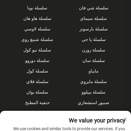
سلسلة شي فان
سلسلة نويا
سلسلة سيماي
سلسلة هاو هان
سلسلة بارسونز
سلسلة لاوسي
سلسلة يا جي
سلسلة شينغ روي
سلسلة زورن
سلسلة نيو كول
سلسلة سان
سلسلة دوروو
مايباو
سلسلة كول
سلسلة مايروي
سلسلة فلاي
سلسلة بييلوو
سلسلة يوان
صنبور استشعاري
حنفية المطبخ
مجموعة الدش
مُخفى
We value your privacy
الملحقات
We use cookies and similar tools to provide our services. If you