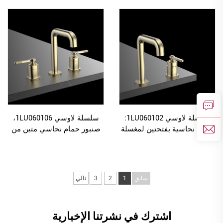
الحائط مع مجموعة دش مطر،
مع جميع التجهيزات الكاملة،
باللون الذهبي المصقول
بالكروم
سلسلة لاوسي 1LU060102:
سلسلة لاوسي 1LU060106،
حنفية نحاسية بفتحتين لمغسلة
صنبور حمام نحاسي متين من
غرفة الاستحمام، بالجملة، بلون
أفضل المبيعات، لغسل اليدين،
ذهبي مُخمّد
مزود بثلاث فتحات، مثبت على
سطح الحوض، ذو مقبضين،
خلاط ماء، بلون ذهبي
سابق
1
2
3
تالي
اشترك في نشرتنا الإخبارية