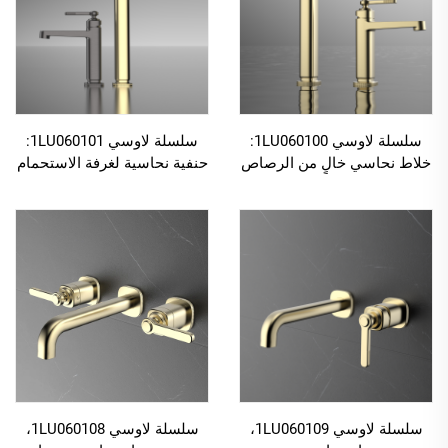
سلسلة لاوسي 1LU060100:
سلسلة لاوسي 1LU060101:
خلاط نحاسي خالٍ من الرصاص
حنفية نحاسية لغرفة الاستحمام
بفتحة واحدة لحوض غرفة
بلون أسود غير لامع، بفتحة
الاستحمام، مُثبت على سطح
واحدة ومُثبتة على سطح
الحوض، لون ذهبي مُخمّد
الحوض، خلاط مائي بلون
رمادي فاتح
سلسلة لاوسي 1LU060109،
سلسلة لاوسي 1LU060108،