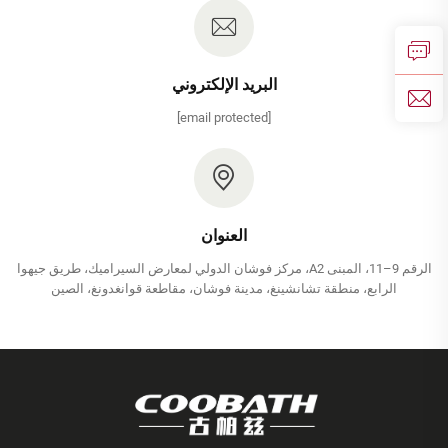
البريد الإلكتروني
[email protected]
العنوان
الرقم 9–11، المبنى A2، مركز فوشان الدولي لمعارض السيراميك، طريق جيهوا
الرابع، منطقة تشانشينغ، مدينة فوشان، مقاطعة قوانغدونغ، الصين