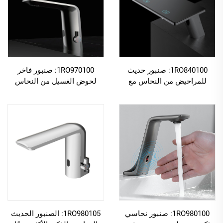
1RO840100: صنبور حديث
1RO970100: صنبور فاخر
للمراحيض من النحاس مع
لحوض الغسيل من النحاس
وظيفة لمس ذكية تلقائية بدون
يمتاز بوظيفة تشغيل تلقائية
لمس تعتمد على مستشعر
ذكية بدون لمس تعتمد على
الحركة بالأشعة تحت الحمراء
مستشعر الحركة بالأشعة تحت
للحوض، باللون الأسود
الحمراء، باللون الذهبي
المُملس
1RO980100: صنبور نحاسي
1RO980105: الصنبور الحديث