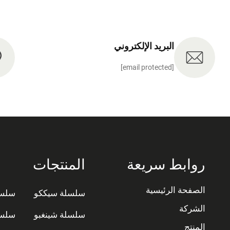
البريد الإلكتروني
[email protected]
روابط سريعة
المنتجات
الصفحة الرئيسية
سلسلة سيككو
سلسل
الشركة
سلسلة شينغبو
سلسل
المنتج