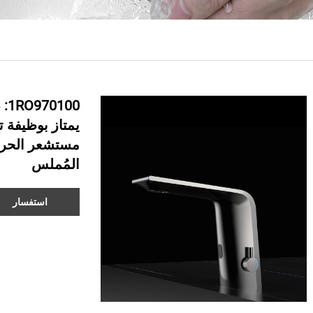
00
يمتاز بوظيفة 
مستشعر الحركة
المُملس
استفسار