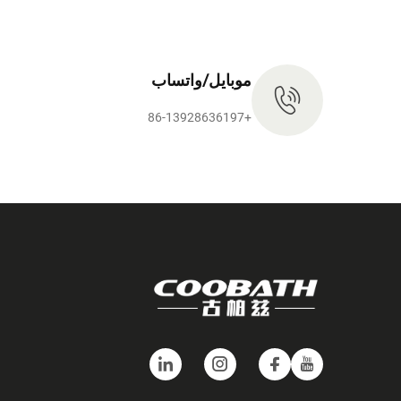
موبايل/واتساب
+86-13928636197