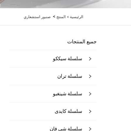
>
الرئيسية >
المنتج
صنبور استشعاري
جميع المنتجات
سلسلة سيككو
سلسلة تران
سلسلة شينغبو
سلسلة كايدى
سلسلة شي فان