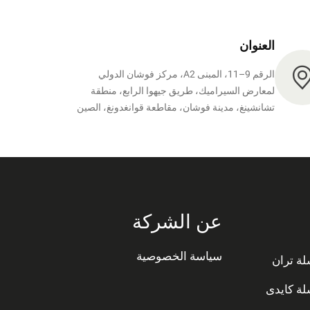
العنوان
الرقم 9–11، المبنى A2، مركز فوشان الدولي
لمعارض السيراميك، طريق جيهوا الرابع، منطقة
تشانشينغ، مدينة فوشان، مقاطعة قوانغدونغ، الصين
عن الشركة
سياسة الخصوصية
ة تران
ة كايدى