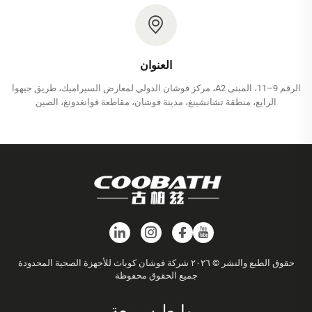
العنوان
الرقم 9–11، المبنى A2، مركز فوشان الدولي لمعارض السيراميك، طريق جيهوا
الرابع، منطقة تشانشينغ، مدينة فوشان، مقاطعة قوانغدونغ، الصين
حقوق الطبع والنشر © ٢٠٢٦ شركة فوشان كوباث للأجهزة الصحية المحدودة
جميع الحقوق محفوظة
روابط سريعة