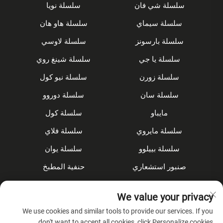
سلسلة شي فان
سلسلة نويا
سلسلة سيماي
سلسلة هاو هان
سلسلة بارسونز
سلسلة لاوسي
سلسلة يا جي
سلسلة شينغ روي
سلسلة زورن
سلسلة نيو كول
سلسلة سان
سلسلة دوروو
مايباو
سلسلة كول
سلسلة مايروي
سلسلة فلاي
سلسلة بييلوو
سلسلة يوان
صنبور استشعاري
حنفية المطبخ
مجموعة الدش
مُخفى
We value your privacy
الملحقات
We use cookies and similar tools to provide our services. If you
don't want to accept all cookies, click Personalize cookies.