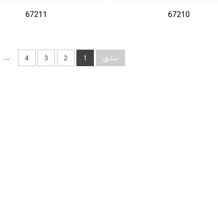
67211
67210
...
سابق
1
2
3
4