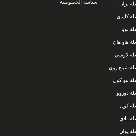
سياسة الخصوصية
ة تران
ة كايدى
ة نويا
ة هاو هان
ة لاوسي
ة شينغ روي
ة نيو كول
ة دوروو
ة كول
ة فلاي
ة يوان