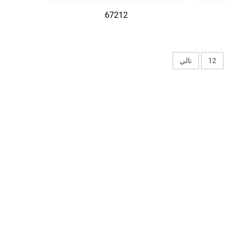
67212
12
تالي