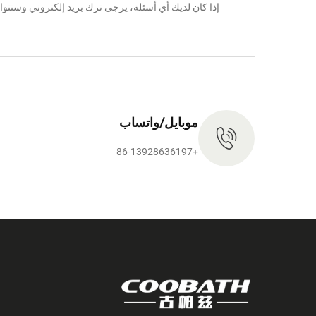
إذا كان لديك أي أسئلة، يرجى ترك بريد إلكتروني وس
موبايل/واتساب
+86-13928636197