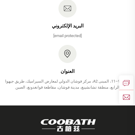
البريد الإلكتروني
[email protected]
العنوان
الرقم 9–11، المبنى A2، مركز فوشان الدولي لمعارض السيراميك، طريق جيهوا
الرابع، منطقة تشانشينغ، مدينة فوشان، مقاطعة قوانغدونغ، الصين