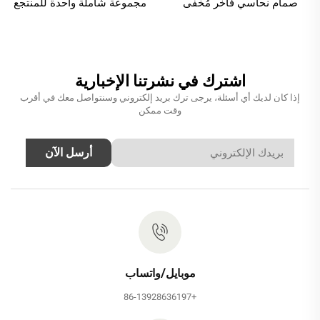
صمام نحاسي فاخر مُخفى
مجموعة شاملة واحدة للمنتجع
لأنظمة دش المطر وفوهة
الصحي في الحمام، تتضمن
الشلال في الحمامات وغرف
صمام خلط نحاسي مخفي،
السبا، لون رمادي فضي
ودش مطري، وتجهيزات تدفّق
مائي كالماء المتساقط، بلون
اشترك في نشرتنا الإخبارية
الذهب
إذا كان لديك أي أسئلة، يرجى ترك بريد إلكتروني وسنتواصل معك في أقرب
وقت ممكن
أرسل الآن
موبايل/واتساب
+86-13928636197