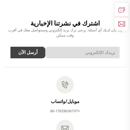
تتضمن فوهة وخلاط دش يدوي،
الحائط، تضم صنبورًا من نوع
بلون وردي ذهبي
الشلال ومزيجًا لدوش بلون
رمادي فاتح (جرن غراي)
اشترك في نشرتنا الإخبارية
إذا كان لديك أي أسئلة، يرجى ترك بريد إلكتروني وسنتواصل معك في أقرب
وقت ممكن
أرسل الآن
موبايل/واتساب
+86-13928636197