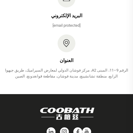
البريد الإلكتروني
[email protected]
العنوان
الرقم 9–11، المبنى A2، مركز فوشان الدولي لمعارض السيراميك، طريق جيهوا
الرابع، منطقة تشانشينغ، مدينة فوشان، مقاطعة قوانغدونغ، الصين