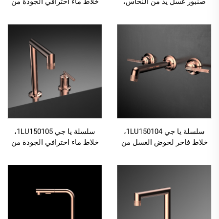
صنبور غسل يد من النحاس،
خلاط ماء احترافي الجودة من
خلاط ماء بارد وساخن، مثبت
النحاس لتركيبه في حوض
على الحائط، ذو فتحة واحدة،
الحمام ذي الفتحتين، لون ذهبي
للحمام، بلون ذهبي
وردي
سلسلة يا جي 1LU150104،
سلسلة يا جي 1LU150105،
خلاط فاخر لحوض الغسل من
خلاط ماء احترافي الجودة من
النحاس، مزود بثلاث فتحات
النحاس لتركيبه في حوض
ومقبضين، مثبت على الحائط،
الحمام ذي الفتحتين، لون ذهبي
صنبور حمام بلون رمادي غامق
وردي
(لون مسدس)