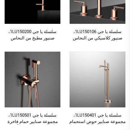
سلسلة يا جي 1LU150106،
سلسلة يا جي 1LU150200،
صنبور كلاسيكي من النحاس
صنبور مطبخ من النحاس
الأصفر بثلاث فتحات لمغسلة
الأصفر مع رأس رش قابل
الحمام مع خلاط ماء ساخن
للسحب وخلّاط وميزة الدوران
وبارد بلون أسود
360 درجة لتسهيل تنظيف
الحوض بلون ذهبي وردي
سلسلة يا جي 1LU150401،
سلسلة يا جي 1LU150501،
مجموعة صنابير حوض استحمام
مجموعة صنابير حمام فاخرة
قائم بذاته فاخرة من النحاس،
من النحاس الأصفر، مُركَّبة على