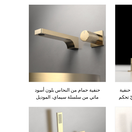
واحدة
واحدة لمغسلة الحمام والمغاسل
 ذهبي
التزيينية، بلون رمادي غامق
لة سيماي 1SM500104، حنفية
حنفية حمام من النحاس بلون أسود
ْ تحكم
ماتي من سلسلة سيماي، الموديل
وب على
1SM500200، حنفية خلط مائية
رمادي
للجدران ذات فتحتين، باللون الرمادي
المعدني