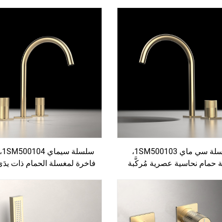
بض واحد، مُركَّبة على السطح
على السطح (ديك) ذات فتحة 
 للاستخدام في الحمام، تصميم
لمغسلة الحمام، مزج ماء بلون
ذهبي
مُشَكَّل
سلسلة سي ماي 1SM500103،
سلس
 حمام نحاسية عصرية مُركَّبة
فاخرة لمغسلة الحمام ذات يدَي
 السطح (ديك) ذات فتحتين
من النحاس، تركيب ثلاثي الثق
ة الحمام، مزج ماء بلون أسود
سطح المنضدة، بتصميم بلون 
فاتح