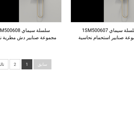
سلسلة سيماي 1SM500607
عة صنابير استحمام نحاسية
مجموعة صنابير دش مطرية ن
ة للتآكل بثلاث وظائف، للبيع
عالية الجودة مثبتة على الحائط
لة، مع خلاط كامل بلون ذهبي
عصري بلون ذهبي
مُملس
سابق
1
2
تال