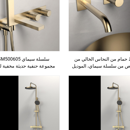
 حمام من النحاس الخالي من
ص من سلسلة سيماي، الموديل
مجموعة حنفية حديثة مخفية 
1SM500203، لحوض الغسيل في
الاستحمام من النحاس، ذات ي
م، حنفية جدارية ذات فتحتين،
تحكم ومثبتة على الحائط، مع
لون الوردي الذهبي المعدني
دش يدوي، بلون ذهبي مُمل