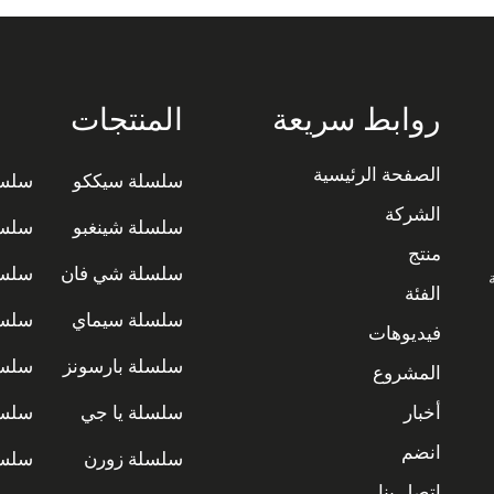
روابط سريعة
المنتجات
الصفحة الرئيسية
سلسلة سيككو
سلسل
الشركة
سلسلة شينغبو
سلسل
منتج
سلسلة شي فان
سلسل
ة
الفئة
سلسلة سيماي
سلسل
فيديوهات
سلسلة بارسونز
سلسل
المشروع
أخبار
سلسلة يا جي
سلسل
انضم
سلسلة زورن
سلسل
اتصل بنا