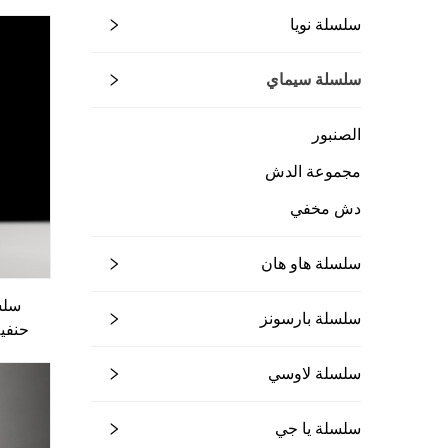
ذات مق
سلسلة نويا
(ديك)،
سلسلة سيماي
الصنبور
مجموعة الدش
دش مخفي
سلسلة هاو هان
سلسلة بارسونز
حنفية
على
سلسلة لاوسي
لمغسل
سلسلة يا جي