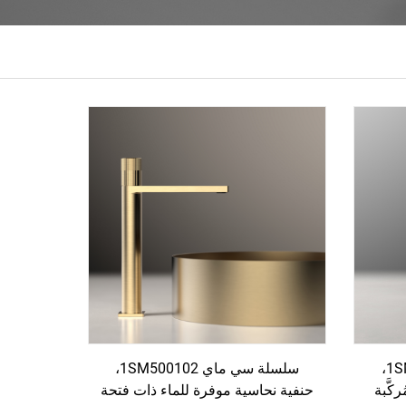
سلسلة سي ماي 1SM500101،
سلسلة سي ماي 1SM500102،
كَّبة
حنفية نحاسية موفرة للماء ذات فتحة