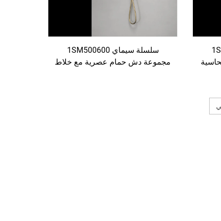
سلسلة سيماي 1SM500608
سلسلة سيماي 1SM500600
حاسية
مجموعة دش حمام عصرية مع خلاط
 لحمام
نحاسي مُخفي وتأثير دش مطري
وحنفية نافورة بلون ذهبي وردي
ي