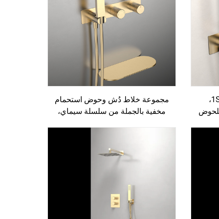
سلسلة سيماي 1SM500605،
مجموعة خلاط دُش وحوض استحمام
للحوض
مخفية بالجملة من سلسلة سيماي،
دَيْ
الموديل 1SM500606، مع حنفية
 خرطوم
شلال جدارية من النحاس لحوض
ّس
الاستحمام، باللون الذهبي