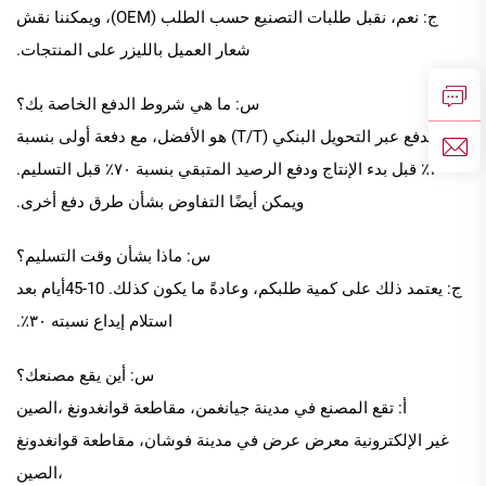
ج: نعم، نقبل طلبات التصنيع حسب الطلب (OEM)، ويمكننا نقش
شعار العميل بالليزر على المنتجات.
س: ما هي شروط الدفع الخاصة بك؟
ج: الدفع عبر التحويل البنكي (T/T) هو الأفضل، مع دفعة أولى بنسبة
٣٠٪ قبل بدء الإنتاج ودفع الرصيد المتبقي بنسبة ٧٠٪ قبل التسليم.
ويمكن أيضًا التفاوض بشأن طرق دفع أخرى.
س: ماذا بشأن وقت التسليم؟
ج: يعتمد ذلك على كمية طلبكم، وعادةً ما يكون كذلك.
10
-
45
أيام بعد
استلام إيداع نسبته ٣٠٪.
س: أين يقع مصنعك؟
أ: تقع المصنع في مدينة جيانغمن، مقاطعة قوانغدونغ
،الصين
غير الإلكترونية
معرض عرض في
مدينة فوشان، مقاطعة قوانغدونغ
،الصين