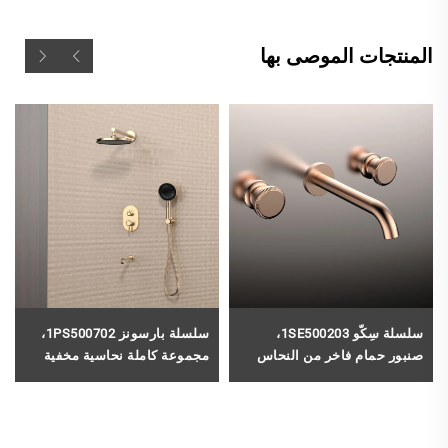
المنتجات الموصى بها
سلسلة سِكّو 1SE500203،
سلسلة بارسونز 1PS500702،
صنبور حمام فاخر من النحاس
مجموعة كاملة نحاسية مخفية
بثلاث فتحات مُثبَّت على الحائط
للصمام لإنشاء نظام دش مطر
مع خلاط ماء بارد وساخن بلون
وشلال في الحمام، باللون
أسود
الأسود