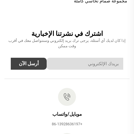
مجموعة صمام نحاسي كاملة
مُخفية لإنشاء دوش أمطار
ونافورة في الحمام بلون
الرمادي المعدني
اشترك في نشرتنا الإخبارية
إذا كان لديك أي أسئلة، يرجى ترك بريد إلكتروني وسنتواصل معك في أقرب
وقت ممكن
أرسل الآن
موبايل/واتساب
+86-13928636197