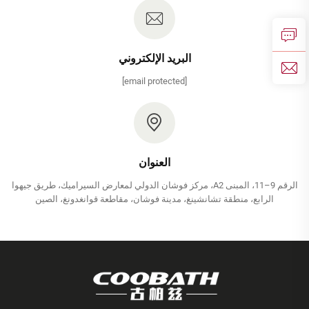
البريد الإلكتروني
[email protected]
العنوان
الرقم 9–11، المبنى A2، مركز فوشان الدولي لمعارض السيراميك، طريق جيهوا
الرابع، منطقة تشانشينغ، مدينة فوشان، مقاطعة قوانغدونغ، الصين