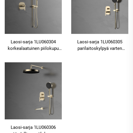
Laosi-sarja 1LU060304
Laosi-sarja 1LU060305
korkealaatuinen piilokupu
parilaitoskylpyä varten
kuparista sadekylpyyn ja
tarkoitettu
vesiputouskylpyhuoneen
piilosekoitinjärjestelmä
sekoitinkokoonpanoon,
kuparista, sadesuihku,
kulta
vesiputousputki ja
pakkauksessa oleva ruusun
kulta
Laosi-sarja 1LU060306