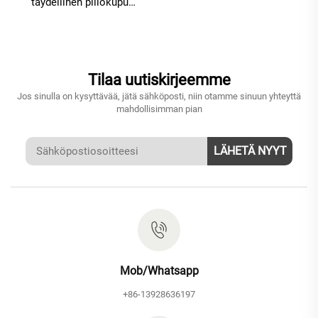
täydellinen piilokupu
kuparista valmistettu sarja
sade- ja vesiputouskylpyjen
luomiseen kylpyhuoneeseen,
asemaharmaa
Tilaa uutiskirjeemme
Jos sinulla on kysyttävää, jätä sähköposti, niin otamme sinuun yhteyttä
mahdollisimman pian
LÄHETÄ NYYT
Mob/Whatsapp
+86-13928636197