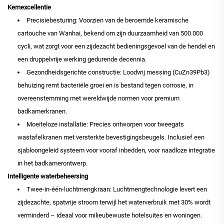
Kernexcellentie
Precisiebesturing: Voorzien van de beroemde keramische
cartouche van Wanhai, bekend om zijn duurzaamheid van 500.000
cycli, wat zorgt voor een zijdezacht bedieningsgevoel van de hendel en
een druppelvrije werking gedurende decennia.
Gezondheidsgerichte constructie: Loodvrij messing (CuZn39Pb3)
behuizing remt bacteriële groei en is bestand tegen corrosie, in
overeenstemming met wereldwijde normen voor premium
badkamerkranen.
Moeiteloze installatie: Precies ontworpen voor tweegats
wastafelkranen met versterkte bevestigingsbeugels. Inclusief een
sjabloongeleid systeem voor vooraf inbedden, voor naadloze integratie
in het badkamerontwerp.
Intelligente waterbeheersing
Twee-in-één-luchtmengkraan: Luchtmengtechnologie levert een
zijdezachte, spatvrije stroom terwijl het waterverbruik met 30% wordt
verminderd – ideaal voor milieubewuste hotelsuites en woningen.