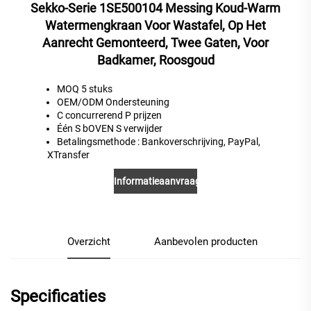
Sekko-Serie 1SE500104 Messing Koud-Warm
Watermengkraan Voor Wastafel, Op Het
Aanrecht Gemonteerd, Twee Gaten, Voor
Badkamer, Roosgoud
MOQ 5 stuks
OEM/ODM Ondersteuning
C
concurrerend
P
prijzen
Één
S
bOVEN
S
verwijder
Betalingsmethode
: Bankoverschrijving, PayPal,
XTransfer
Informatieaanvraag
Overzicht
Aanbevolen producten
Specificaties