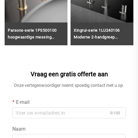
Parsons-serie 1PS500100
Xingrui-serie 1LU240106
hoogwaardige messing
Moderne 2-handgreep
watermengkraan, enkelgat,
messing kraan voor de
op het wastafelblad
badkamer, op het aanrecht
gemonteerd,
gemonteerd, 3 gaten,
badkamerwastafelkraan,
mengkraan voor wastafel in
zwart
chroom
Vraag een gratis offerte aan
Onze vertegenwoordiger neemt spoedig contact met u op.
E-mail
0/100
Naam