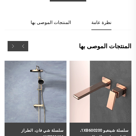
نظرة عامة
المنتجات الموصى بها
المنتجات الموصى بها
سلسلة شينغبو 1XB600200،
سلسلة شي فان، الطراز