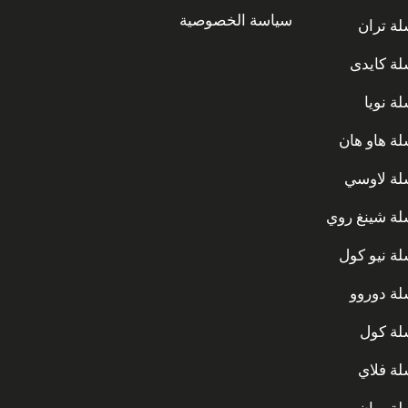
سياسة الخصوصية
ة تران
ة كايدى
ة نويا
ة هاو هان
ة لاوسي
ة شينغ روي
ة نيو كول
ة دوروو
ة كول
ة فلاي