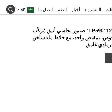
ات
المشروع
أخبار
انضم
اتصل بنا
AR
سلسلة بييلوو 1LP590112 صنبور نحاسي أنيق مُركَّب
ض، بمقبض واحد، مع خلاط ماء ساخن
رمادي غامق