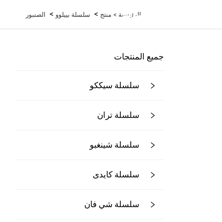
>
>
الرئيسية >
منتج
سلسلة بييلوو
الصنبور
جميع المنتجات
سلسلة سيككو
سلسلة تران
سلسلة شينغبو
سلسلة كايدى
سلسلة شي فان