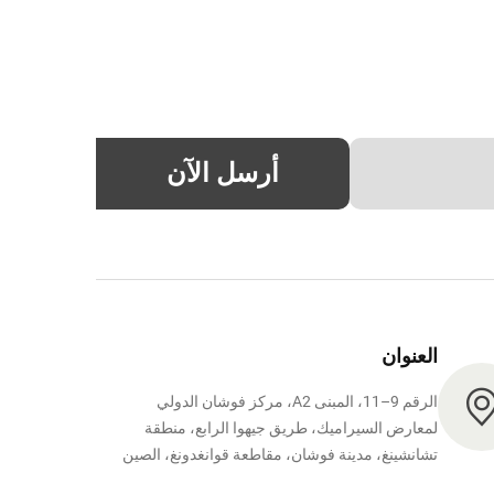
أرسل الآن
العنوان
الرقم 9–11، المبنى A2، مركز فوشان الدولي
لمعارض السيراميك، طريق جيهوا الرابع، منطقة
تشانشينغ، مدينة فوشان، مقاطعة قوانغدونغ، الصين