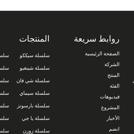
روابط سريعة
المنتجات
الصفحة الرئيسية
سلسلة سيككو
سلسل
الشركة
سلسلة شينغبو
سلسل
المنتج
سلسلة شي فان
سلسل
ة
الفئة
سلسلة سيماي
سلسل
فيديوهات
سلسلة بارسونز
سلسل
المشروع
الأخبار
سلسلة يا جي
سلسل
انضم
سلسلة زورن
سلسل