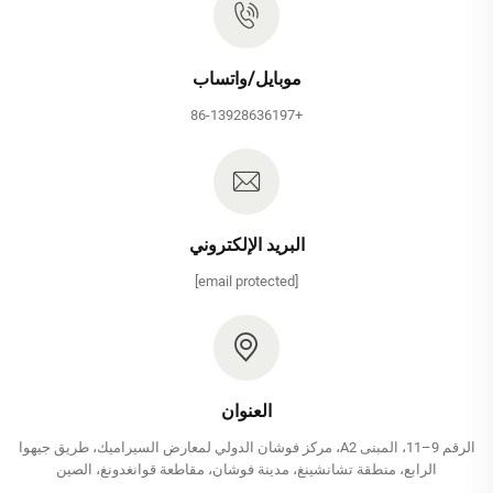
موبايل/واتساب
+86-13928636197
البريد الإلكتروني
[email protected]
العنوان
الرقم 9–11، المبنى A2، مركز فوشان الدولي لمعارض السيراميك، طريق جيهوا
الرابع، منطقة تشانشينغ، مدينة فوشان، مقاطعة قوانغدونغ، الصين