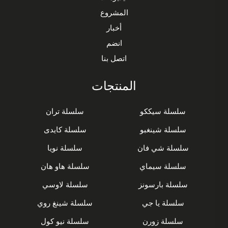
المشروع
أخبار
انضم
اتصل بنا
المنتجات
سلسلة سيككو
سلسلة تران
سلسلة شينغبو
سلسلة كايدى
سلسلة شي فان
سلسلة نويا
سلسلة سيماي
سلسلة هاو هان
سلسلة بارسونز
سلسلة لاوسي
سلسلة يا جي
سلسلة شينغ روي
سلسلة زورن
سلسلة نيو كول