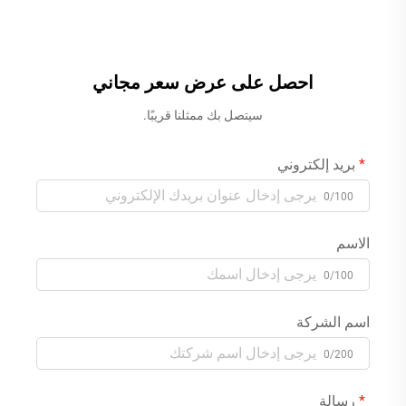
صنبور نحاسي على شكل شلال
الحائط مع خلاط حنفية بلون
ومقبض دش يدوي، بلون رمادي
الوردي الذهبي
احصل على عرض سعر مجاني
سيتصل بك ممثلنا قريبًا.
بريد إلكتروني
0/100
الاسم
0/100
اسم الشركة
0/200
رسالة