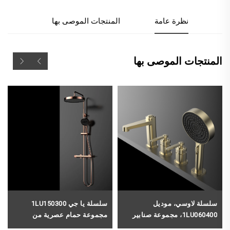
نظرة عامة
المنتجات الموصى بها
المنتجات الموصى بها
سلسلة لاوسي، موديل
سلسلة يا جي 1LU150300
1LU060400، مجموعة صنابير
مجموعة حمام عصرية من
فاخرة لمغاطس الاستحمام مع
النحاس، دوش أمطار مُثبت على