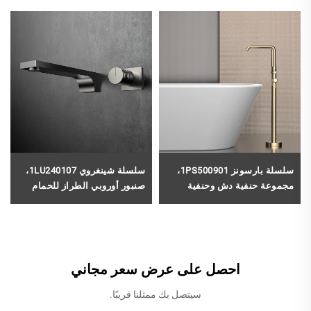
سلسلة بارسونز 1PS500901،
سلسلة شينغروي 1LU240107،
مجموعة حنفية دش وحنفية
صنبور أوروبي الطراز للحمام
حوض استحمام قائمة بذاتها من
من النحاس بفتحتين مع خلاط
النحاس، مخصصة للحوض
جداري بلون الذهب المُشغَّر
الفاخر، بلون أسود
(Brushed Gold)
احصل على عرض سعر مجاني
سيتصل بك ممثلنا قريبًا.