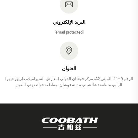
البريد الإلكتروني
[email protected]
العنوان
الرقم 9–11، المبنى A2، مركز فوشان الدولي لمعارض السيراميك، طريق جيهوا
الرابع، منطقة تشانشينغ، مدينة فوشان، مقاطعة قوانغدونغ، الصين