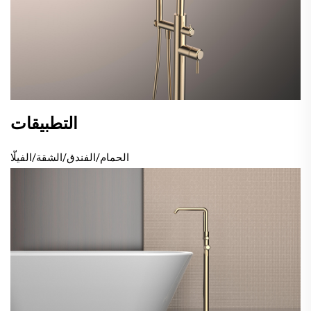
التطبيقات
الحمام/الفندق/الشقة/الفيلّا