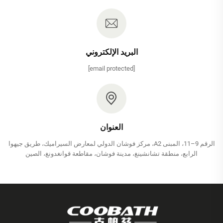
البريد الإلكتروني
[email protected]
العنوان
الرقم 9–11، المبنى A2، مركز فوشان الدولي لمعارض السيراميك، طريق جيهوا
الرابع، منطقة تشانشينغ، مدينة فوشان، مقاطعة قوانغدونغ، الصين