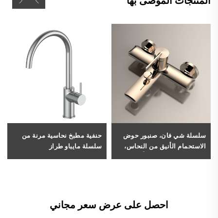
المنتجات الموصى بها
سلسلة شي فان، صنبور حوض
حنفية مطبخ نحاسية مرنة من
الاستحمام الأنيق من النحاس،
سلسلة مايباو طراز
طراز 1XF500602، مُركَّب على
1LN610104، قابلة للدوران ٣٦٠
الحائط، مع فوهة حوض
درجة، ومزودة بفوهة رش
الاستحمام وخلاط مدمج، بلون
ومقبض واحد لمزج المياه، بلون
ذهبي مطفى
رمادي
احصل على عرض سعر مجاني