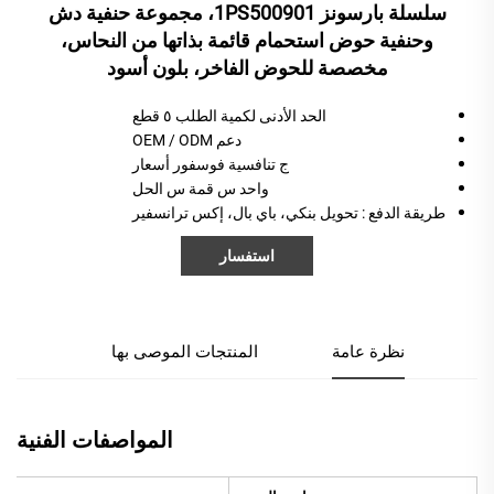
سلسلة بارسونز 1PS500901، مجموعة حنفية دش
وحنفية حوض استحمام قائمة بذاتها من النحاس،
مخصصة للحوض الفاخر، بلون أسود
الحد الأدنى لكمية الطلب ٥ قطع
دعم OEM / ODM
ج
تنافسية
فوسفور
أسعار
واحد
س
قمة
س
الحل
طريقة الدفع
: تحويل بنكي، باي بال، إكس ترانسفير
استفسار
نظرة عامة
المنتجات الموصى بها
المواصفات الفنية