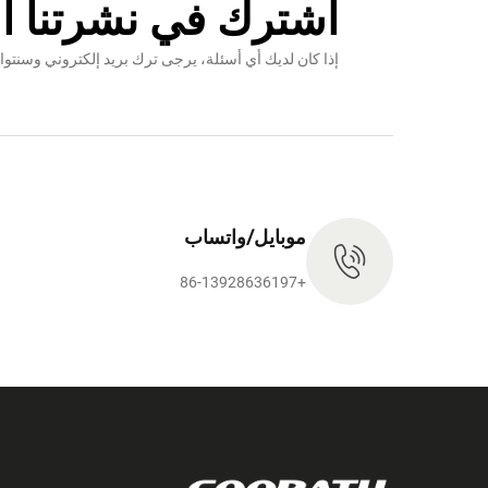
اشترك في نشرتنا ال
إذا كان لديك أي أسئلة، يرجى ترك بريد إلكتروني وس
موبايل/واتساب
+86-13928636197