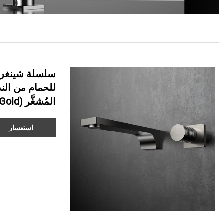
للحمام من الن
المُشغَّر (Brushed Gold)
استفسار