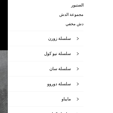
الصنبور
مجموعة الدش
دش مخفي
سلسلة زورن
سلسلة نيو كول
سلسلة سان
سلسلة دوروو
مايباو