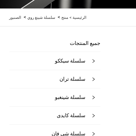
>
>
الرئيسية >
منتج
سلسلة شينغ روي
الصنبور
جميع المنتجات
سلسلة سيككو
سلسلة تران
سلسلة شينغبو
سلسلة كايدى
سلسلة شي فان