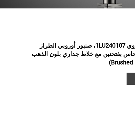
سلسلة شينغروي 1LU240107، صنبور أوروبي الطراز
حاس بفتحتين مع خلاط جداري بلون الذهب