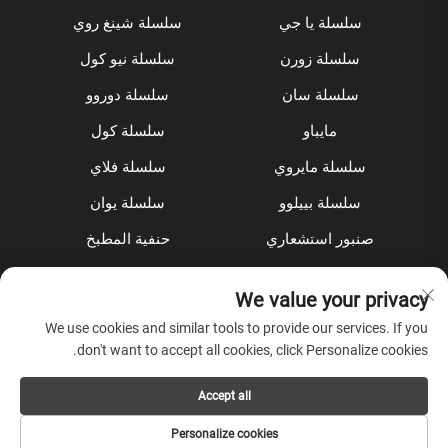
سلسلة يا جي
سلسلة شينغ روي
سلسلة زورن
سلسلة نيو كول
سلسلة سان
سلسلة دوروو
مايباو
سلسلة كول
سلسلة مايروي
سلسلة فلاي
سلسلة بييلوو
سلسلة يوان
صنبور استشعاري
حنفية المطبخ
مجموعة الدش
مُخفى
We value your privacy
الملحقات
We use cookies and similar tools to provide our services. If you
don't want to accept all cookies, click Personalize cookies.
عن الشركة
Accept all
سياسة الخصوصية
Personalize cookies