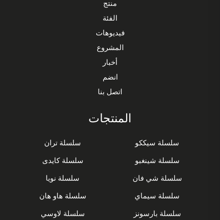
منتج
الفئة
فيديوهات
المشروع
أخبار
انضم
اتصل بنا
المنتجات
سلسلة سيككو
سلسلة تران
سلسلة شينغبو
سلسلة كايدى
سلسلة شي فان
سلسلة نويا
سلسلة سيماي
سلسلة هاو هان
سلسلة بارسونز
سلسلة لاوسي