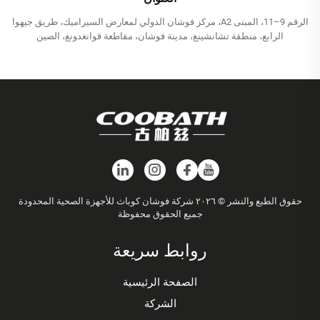
الرقم 9–11، المبنى A2، مركز فوشان الدولي لمعارض السيراميك، طريق جيهوا
الرابع، منطقة تشانشينغ، مدينة فوشان، مقاطعة قوانغدونغ، الصين
حقوق الطبع والنشر © ٢٠٢٦ شركة فوشان كوباث للأجهزة الصحية المحدودة
جميع الحقوق محفوظة
روابط سريعة
الصفحة الرئيسية
الشركة