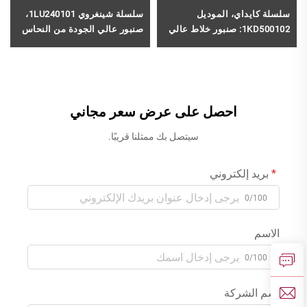
سلسلة كايداي، الموديل
سلسلة شينغروي 1LU240101،
1KD500102: صنبور خلاط عالي
صنبور عالي الجودة من النحاس
الجودة من النحاس لمزج المياه
الأصفر لخلط الماء البارد
الباردة والساخنة، مخصّص
والساخن لمغسلة الحمام ذات
لحوض الغرفة المزينة (Vanity)
الفتحة الواحدة بلون كروم
ذي الثقبين، باللون الأسود
احصل على عرض سعر مجاني
سيتصل بك ممثلنا قريبًا.
بريد إلكتروني
0/100
الاسم
0/100
اسم الشركة