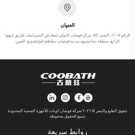
العنوان
الرقم 9–11، المبنى A2، مركز فوشان الدولي لمعارض السيراميك، طريق جيهوا
الرابع، منطقة تشانشينغ، مدينة فوشان، مقاطعة قوانغدونغ، الصين
حقوق الطبع والنشر © ٢٠٢٦ شركة فوشان كوباث للأجهزة الصحية المحدودة
جميع الحقوق محفوظة
روابط سريعة