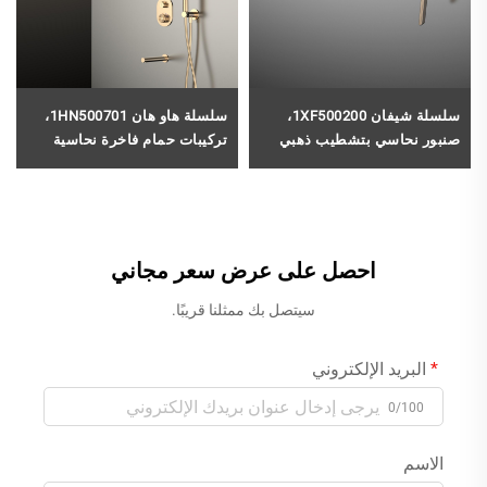
سلسلة شيفان 1XF500200،
سلسلة هاو هان 1HN500701،
صنبور نحاسي بتشطيب ذهبي
تركيبات حمام فاخرة نحاسية
مطفّى بفتحتين لمغسلة الحمام
مخفية مع صمام خلط مزدوج
بالجملة، بلون رمادي فاتح
لأنظمة دش المطر والشلال،
باللون الوردي الذهبي
احصل على عرض سعر مجاني
سيتصل بك ممثلنا قريبًا.
البريد الإلكتروني
0/100
الاسم