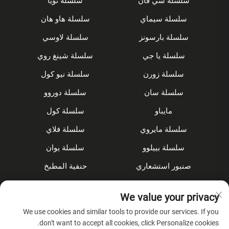
سلسلة شي فان
سلسلة نويا
سلسلة سيماي
سلسلة هاو هان
سلسلة بارسونز
سلسلة لاوسي
سلسلة يا جي
سلسلة شينغ روي
سلسلة زورن
سلسلة نيو كول
سلسلة سان
سلسلة دوروو
مايباو
سلسلة كول
سلسلة مايروي
سلسلة فلاي
سلسلة بييلوو
سلسلة يوان
صنبور استشعاري
حنفية المطبخ
مجموعة الدش
مُخفى
We value your privacy
الملحقات
We use cookies and similar tools to provide our services. If you
don't want to accept all cookies, click Personalize cookies.