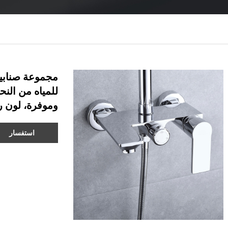
مجموعة صنابير
وموفرة، لون ر
استفسار