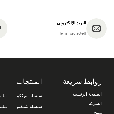
البريد الإلكتروني
[email protected]
روابط سريعة
المنتجات
الصفحة الرئيسية
سلسلة سيككو
سلسل
الشركة
سلسلة شينغبو
سلسل
منتج