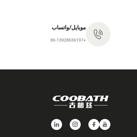
موبايل/واتساب
+86-13928636197