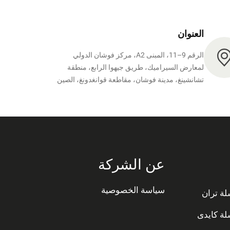
العنوان
الرقم 9–11، المبنى A2، مركز فوشان الدولي
لمعارض السيراميك، طريق جيهوا الرابع، منطقة
تشانشينغ، مدينة فوشان، مقاطعة قوانغدونغ، الصين
عن الشركة
سياسة الخصوصية
ة تران
ة كايدى