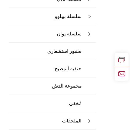
سلسلة بييلوو
سلسلة يوان
صنبور استشعاري
حنفية المطبخ
مجموعة الدش
مُخفى
الملحقات