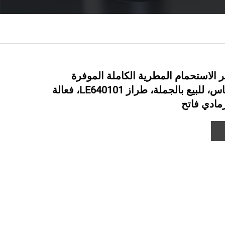
 الاستحمام المطرية الكاملة الموفرة
للمياه من النحاس، للبيع بالجملة، طراز LE640101، فعالة
مادي فاتح