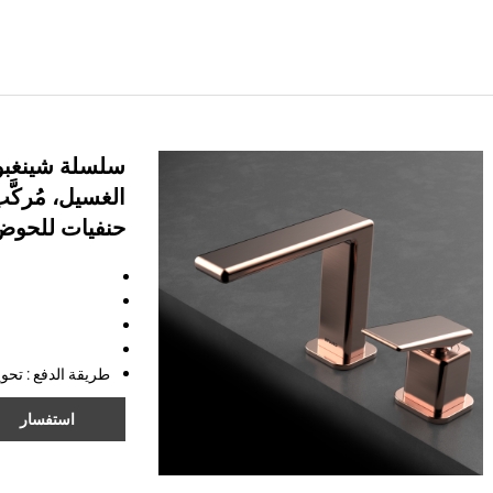
الغسيل، مُركَ
حنفيات للحوض
طريقة الدفع
: تحو
استفسار