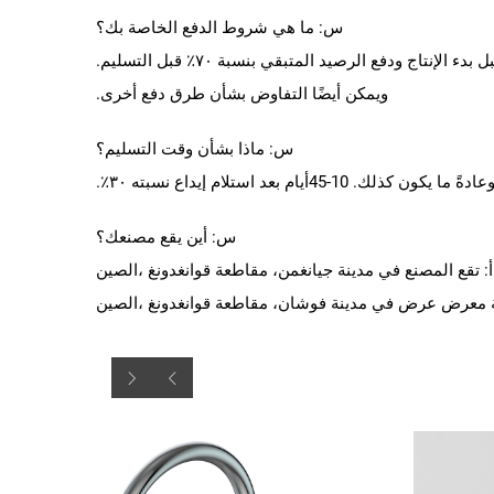
س: ما هي شروط الدفع الخاصة بك؟
ج: الدفع عبر التحويل البنكي (T/T) هو الأفضل، مع دفعة أولى بنسبة ٣٠٪ قبل بدء الإنتاج ودفع الرصيد المتبقي بنسبة ٧٠٪ قبل التسليم.
ويمكن أيضًا التفاوض بشأن طرق دفع أخرى.
س: ماذا بشأن وقت التسليم؟
عادةً ما يكون كذلك.
10
-
45
أيام بعد استلام إيداع نسبته ٣٠٪.
س: أين يقع مصنعك؟
أ: تقع المصنع في مدينة جيانغمن، مقاطعة قوانغدونغ
،الصين
ة
معرض عرض في
مدينة فوشان، مقاطعة قوانغدونغ
،الصين