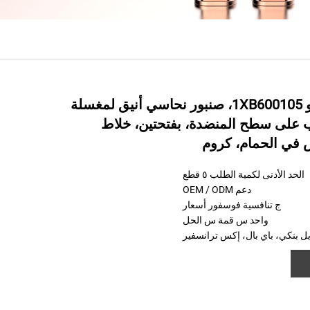
سلسلة شينغبو 1XB600105، صنبور نحاسي أنيق لمغسلة
ّب على سطح المنضدة، بفتحتين، خلاط
 في الحمام، كروم
الحد الأدنى لكمية الطلب ٥ قطع
دعم OEM / ODM
ج
تنافسية
فوسفور
أسعار
واحد
س
قمة
س
الحل
يل بنكي، باي بال، إكس ترانسفير