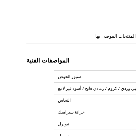
المنتجات الموصى بها
المواصفات الفنية
صنبور الحوض
ي وردي / كروم / رمادي فاتح / أسود غير لامع
النحاس
خزانة سيراميك
نيوبرل
نيوبرل