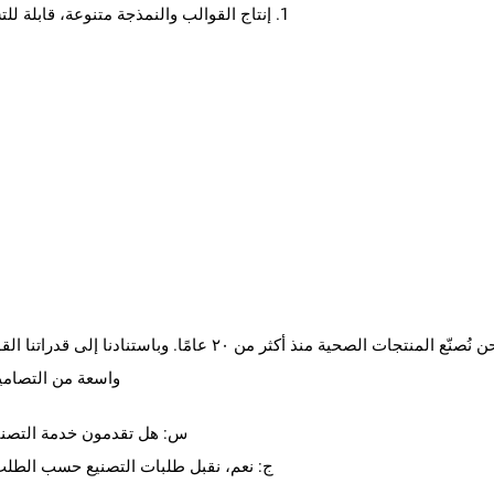
1. إنتاج القوالب والنمذجة متنوعة، قابلة للتشكيل، ويمكن تخصيصها وفقًا لمتطلبات التصميم المخصص.
ج: نحن نُصنّع المنتجات الصحية منذ أكثر من ٢٠ ع
واسعة من التصاميم
س: هل تقدمون خدمة التصنيع حسب الطلب (OEM)؟ و
ج: نعم، نقبل طلبات التصنيع حسب الطلب (OEM)، ويمكننا نقش شعار العميل بالليزر على المن