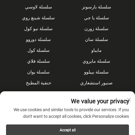
سلسلة بارسونز
سلسلة لاوسي
سلسلة يا جي
سلسلة شينغ روي
سلسلة زورن
سلسلة نيو كول
سلسلة سان
سلسلة دوروو
مايباو
سلسلة كول
سلسلة مايروي
سلسلة فلاي
سلسلة بييلوو
سلسلة يوان
صنبور استشعاري
حنفية المطبخ
مجموعة الدش
مُخفى
We value your privacy
الملحقات
We use cookies and similar tools to provide our services. If you
don't want to accept all cookies, click Personalize cookies.
عن الشركة
Accept all