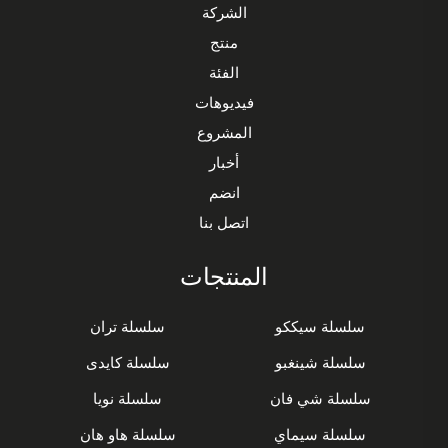
الشركة
منتج
الفئة
فيديوهات
المشروع
أخبار
انضم
اتصل بنا
المنتجات
سلسلة سيككو
سلسلة تران
سلسلة شينغبو
سلسلة كايدى
سلسلة شي فان
سلسلة نويا
سلسلة سيماي
سلسلة هاو هان