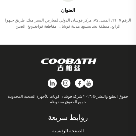
العنوان
الرقم 9–11، المبنى A2، مركز فوشان الدولي لمعارض السيراميك، طريق جيهوا
الرابع، منطقة تشانشينغ، مدينة فوشان، مقاطعة قوانغدونغ، الصين
حقوق الطبع والنشر © ٢٠٢٦ شركة فوشان كوباث للأجهزة الصحية المحدودة
جميع الحقوق محفوظة
روابط سريعة
الصفحة الرئيسية