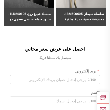
سلسلة سيماي 1SM500605،
سلسلة شينغ روي 1LU240106،
مجموعة حنفية حديثة مخفية
صنبور حمام نحاسي عصري ذو
للحوض الاستحمام من النحاس،
مقبضين، مثبت على سطح
ذات يدَيْ تحكم ومثبتة على
الحوض، مزود بثلاث فتحات،
الحائط، مع خرطوم دش يدوي،
خلاط ماء لحوض الغسل بلون
بلون ذهبي مُملّس
كروم
احصل على عرض سعر مجاني
سيتصل بك ممثلنا قريبًا.
بريد إلكتروني
0/100
الاسم
0/100