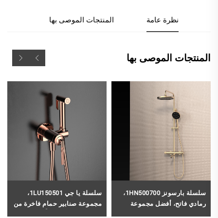
نظرة عامة
المنتجات الموصى بها
المنتجات الموصى بها
سلسلة بارسونز 1HN500700،
سلسلة يا جي 1LU150501،
رمادي فاتح، أفضل مجموعة
مجموعة صنابير حمام فاخرة من
صنابير دش مطر نحاسية مثبتة
النحاس الأصفر، مُركَّبة على