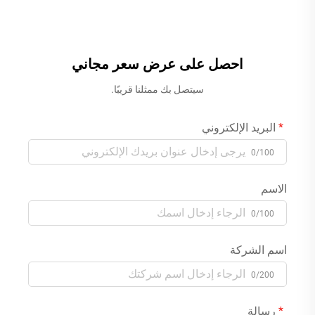
على الحائط لمزايا ترقية الحمام
الحائط، تضم صنبورًا من نوع
الشلال ومزيجًا لدوش بلون
رمادي فاتح (جرن غراي)
احصل على عرض سعر مجاني
سيتصل بك ممثلنا قريبًا.
البريد الإلكتروني
0/100
الاسم
0/100
اسم الشركة
0/200
رسالة