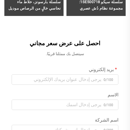
سلسلة سيكو 1SE500718:
سلسلة بارسونز، خلاط ماء
مجموعة نظام دُش عصري
نحاسي خالٍ من الرصاص موديل
للحمامات تتضمن صمام نحاسي
1PS500203، بثلاثة ثقوب،
مخفي، ورأس دُش مطري وخلاط
لمغسلة الحمام، وحنفية مثبتة
نافورة مائية
على الحائط، بلون ذهبي وردي
احصل على عرض سعر مجاني
سيتصل بك ممثلنا قريبًا.
بريد إلكتروني
0/100
الاسم
0/100
اسم الشركة