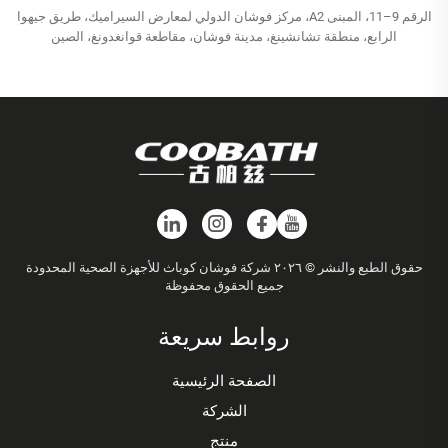
الرقم 9–11، المبنى A2، مركز فوشان الدولي لمعارض السيراميك، طريق جيهوا
الرابع، منطقة تشانشينغ، مدينة فوشان، مقاطعة قوانغدونغ، الصين
حقوق الطبع والنشر © ٢٠٢٦ شركة فوشان كوباث للأجهزة الصحية المحدودة
جميع الحقوق محفوظة
روابط سريعة
الصفحة الرئيسية
الشركة
منتج