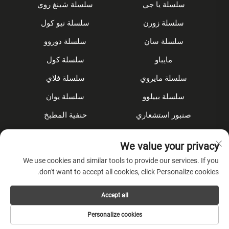
سلسلة يا جي
سلسلة شينغ روي
سلسلة زورن
سلسلة نيو كول
سلسلة سان
سلسلة دوروو
مايباو
سلسلة كول
سلسلة مايروي
سلسلة فلاي
سلسلة بييلوو
سلسلة يوان
صنبور استشعاري
حنفية المطبخ
مجموعة الدش
مُخفى
We value your privacy
الملحقات
We use cookies and similar tools to provide our services. If you
don't want to accept all cookies, click Personalize cookies.
عن الشركة
Accept all
سياسة الخصوصية
Personalize cookies