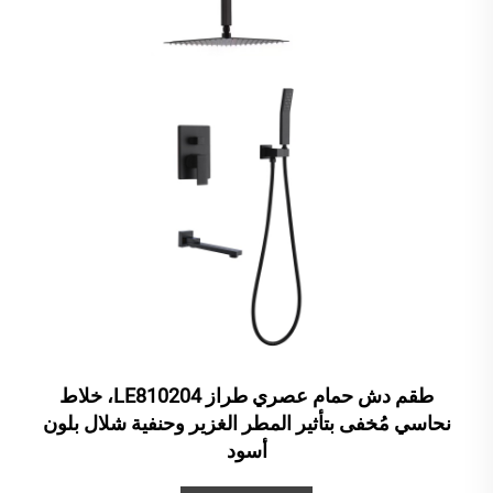
طقم دش حمام عصري طراز LE810204، خلاط
نحاسي مُخفى بتأثير المطر الغزير وحنفية شلال بلون
أسود