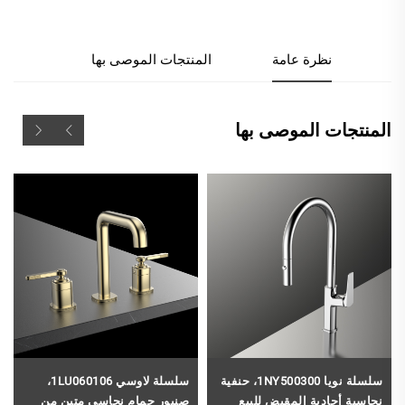
نظرة عامة
المنتجات الموصى بها
المنتجات الموصى بها
سلسلة نويا 1NY500300، حنفية
سلسلة لاوسي 1LU060106،
نحاسية أحادية المقبض للبيع
صنبور حمام نحاسي متين من