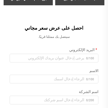
بالجملة لمغسلة المطبخ مع
أفضل المبيعات، لغسل اليدين،
رشاش قابل للسحب ومرونة
مزود بثلاث فتحات، مثبت على
عالية، لون ذهبي مُشَكَّل
سطح الحوض، ذو مقبضين،
خلاط ماء، بلون ذهبي
احصل على عرض سعر مجاني
سيتصل بك ممثلنا قريبًا.
البريد الإلكتروني
0/100
الاسم
0/100
اسم الشركة
0/200