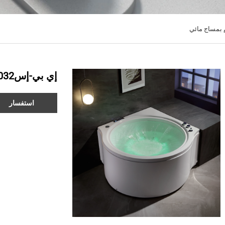
بمساج مائي
إي بي-إس032ب
استفسار