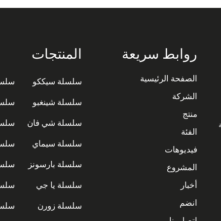
روابط سريعة
المنتجات
الصفحة الرئيسية
سلسلة سيككو
سلسل
الشركة
سلسلة شينغبو
سلسل
منتج
سلسلة شي فان
سلسل
ة
الفئة
سلسلة سيماي
سلسل
فيديوهات
سلسلة بارسونز
سلسل
المشروع
أخبار
سلسلة يا جي
سلسل
انضم
سلسلة زورن
سلسل
اتصل بنا