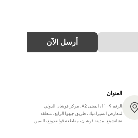
أرسل الآن
العنوان
الرقم 9–11، المبنى A2، مركز فوشان الدولي
لمعارض السيراميك، طريق جيهوا الرابع، منطقة
تشانشينغ، مدينة فوشان، مقاطعة قوانغدونغ، الصين