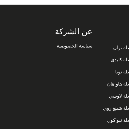
عن الشركة
سياسة الخصوصية
ة تران
ة كايدى
ة نويا
ة هاو هان
ة لاوسي
ة شينغ روي
ة نيو كول