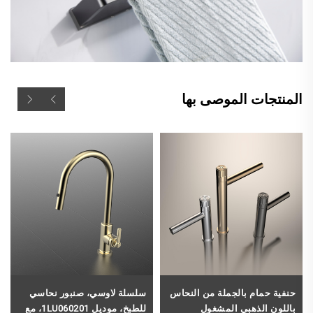
المنتجات الموصى بها
حنفية حمام بالجملة من النحاس
سلسلة لاوسي، صنبور نحاسي
باللون الذهبي المشغول
للطبخ، موديل 1LU060201، مع