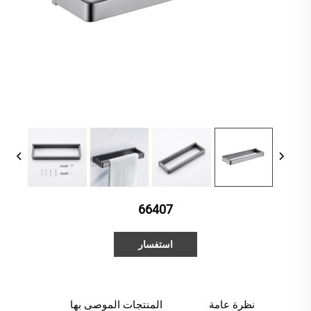
66407
استفسار
نظرة عامة
المنتجات الموصى بها