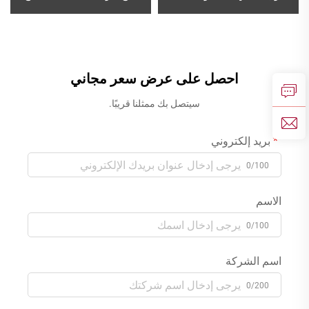
بالفرشاة من سلسلة هاو هان،
رشاش قابل للسحب وتدوير
الموديل 1HN500101، لحوض
بزاوية ٣٦٠ درجة لخلط الماء
غسيل الحمام أو الحوض، باللون
البارد والساخن، بلون ذهبي
الوردي الذهبي
احصل على عرض سعر مجاني
سيتصل بك ممثلنا قريبًا.
بريد إلكتروني
0/100
الاسم
0/100
اسم الشركة
0/200