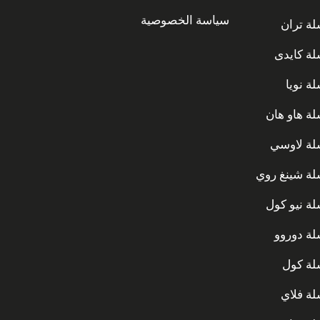
سياسة الخصوصية
ة تران
ة كايدى
ة نويا
ة هاو هان
ة لاوسي
ة شينغ روي
ة نيو كول
ة دوروو
ة كول
ة فلاي