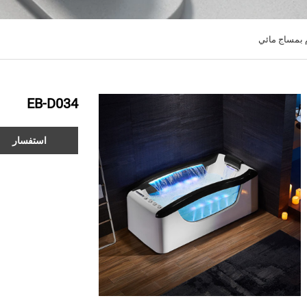
بمساج مائي
EB-D034
استفسار