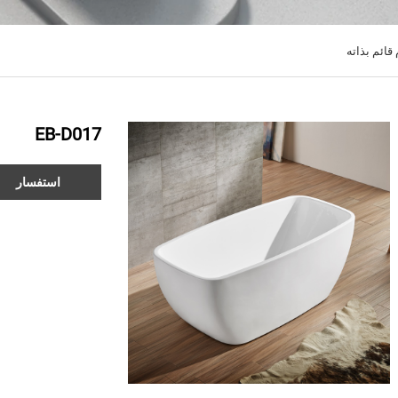
ائم بذاته
EB-D017
استفسار