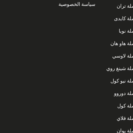
سياسة الخصوصية
ة تران
ة كايدى
ة نويا
ة هاو هان
ة لاوسي
ة شينغ روي
ة نيو كول
ة دوروو
ة كول
ة فلاي
ة يوان