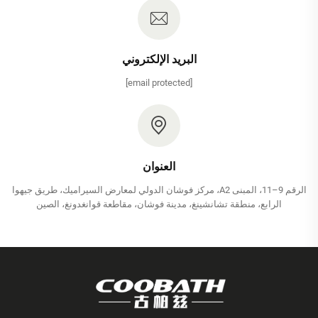
البريد الإلكتروني
[email protected]
العنوان
الرقم 9–11، المبنى A2، مركز فوشان الدولي لمعارض السيراميك، طريق جيهوا
الرابع، منطقة تشانشينغ، مدينة فوشان، مقاطعة قوانغدونغ، الصين