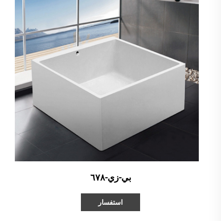
بي-زي-٦٧٨
استفسار