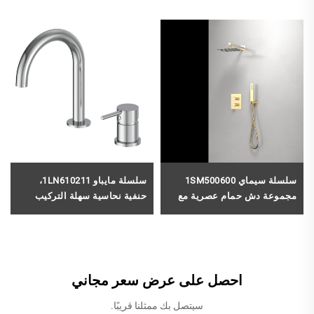
سلسلة سيماي 1SM500600
سلسلة مايباو 1LN610211،
مجموعة دش حمام عصرية مع
حنفية نحاسية سهلة التركيب
خلاط نحاسي مُخفي وتأثير دش
مُثبتة على سطح المنضدة ذات
مطري وحنفية نافورة بلون ذهبي
الفتحتين لمزج مياه حوض
وردي
الحمام، كروم
احصل على عرض سعر مجاني
سيتصل بك ممثلنا قريبًا.