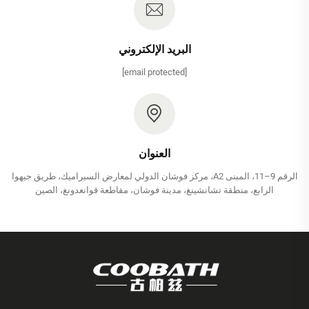
البريد الإلكتروني
[email protected]
العنوان
الرقم 9–11، المبنى A2، مركز فوشان الدولي لمعارض السيراميك، طريق جيهوا
الرابع، منطقة تشانشينغ، مدينة فوشان، مقاطعة قوانغدونغ، الصين