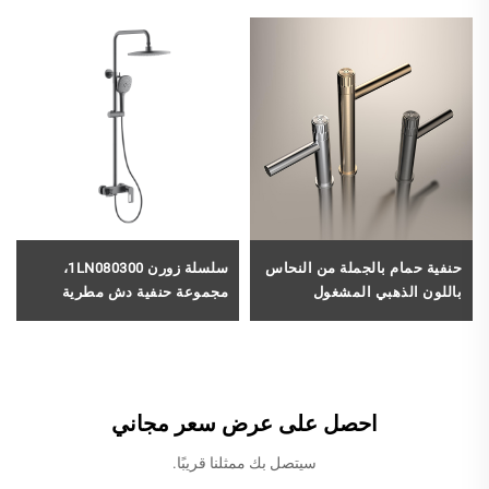
حنفية حمام بالجملة من النحاس
سلسلة زورن 1LN080300،
باللون الذهبي المشغول
مجموعة حنفية دش مطرية
بالفرشاة من سلسلة هاو هان،
كاملة من النحاس بثلاث وظائف
الموديل 1HN500101، لحوض
لتوفير المياه، بالجملة، كفاءة
غسيل الحمام أو الحوض، باللون
عالية، رمادي فاتح
الوردي الذهبي
احصل على عرض سعر مجاني
سيتصل بك ممثلنا قريبًا.