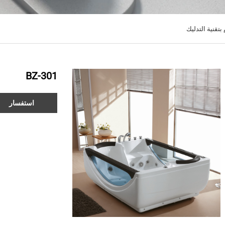
قنية التدليك
BZ-301
استفسار