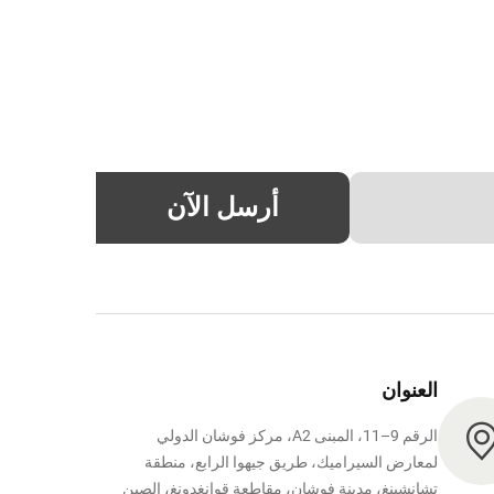
أرسل الآن
العنوان
الرقم 9–11، المبنى A2، مركز فوشان الدولي
لمعارض السيراميك، طريق جيهوا الرابع، منطقة
تشانشينغ، مدينة فوشان، مقاطعة قوانغدونغ، الصين