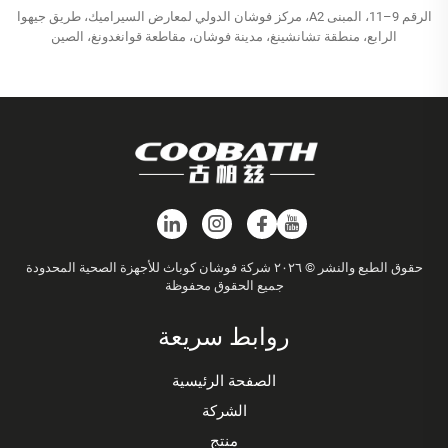
الرقم 9–11، المبنى A2، مركز فوشان الدولي لمعارض السيراميك، طريق جيهوا
الرابع، منطقة تشانشينغ، مدينة فوشان، مقاطعة قوانغدونغ، الصين
حقوق الطبع والنشر © ٢٠٢٦ شركة فوشان كوباث للأجهزة الصحية المحدودة
جميع الحقوق محفوظة
روابط سريعة
الصفحة الرئيسية
الشركة
منتج