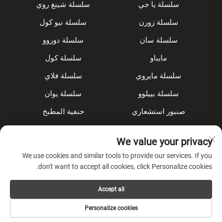
سلسلة يا جي
سلسلة شينغ روي
سلسلة زورن
سلسلة نيو كول
سلسلة سان
سلسلة دوروو
مايباو
سلسلة كول
سلسلة مايروي
سلسلة فلاي
سلسلة بييلوو
سلسلة يوان
صنبور استشعاري
حنفية المطبخ
مجموعة الدش
مُخفى
We value your privacy
الملحقات
We use cookies and similar tools to provide our services. If you
don't want to accept all cookies, click Personalize cookies.
عن الشركة
Accept all
سياسة الخصوصية
Personalize cookies