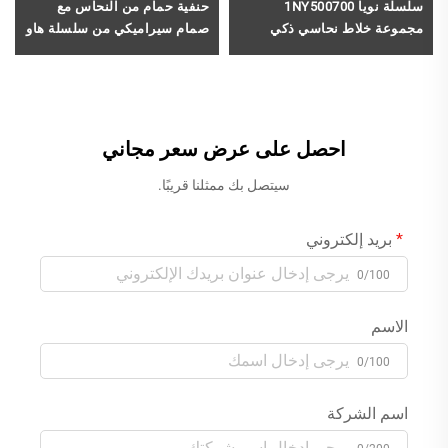
سلسلة نويا 1NY500700
حنفية حمام من النحاس مع
مجموعة خلاط نحاسي ذكي
صمام سيراميكي من سلسلة هاو
حراري مُخفي مع رأس دش
هان، الموديل 1HN500200،
مطرية وفوهة نافورة استحمام
حنفية خلط لحوض الغسيل
بلون أسود
الجدارية ذات فتحتين، باللون
الأسود
احصل على عرض سعر مجاني
سيتصل بك ممثلنا قريبًا.
بريد إلكتروني
0/100
الاسم
0/100
اسم الشركة