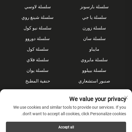
سلسلة بارسونز
سلسلة لاوسي
سلسلة يا جي
سلسلة شينغ روي
سلسلة زورن
سلسلة نيو كول
سلسلة سان
سلسلة دوروو
مايباو
سلسلة كول
سلسلة مايروي
سلسلة فلاي
سلسلة بييلوو
سلسلة يوان
صنبور استشعاري
حنفية المطبخ
مجموعة الدش
مُخفى
We value your privacy
الملحقات
We use cookies and similar tools to provide our services. If you
don't want to accept all cookies, click Personalize cookies.
عن الشركة
Accept all