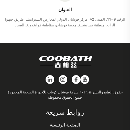
العنوان
الرقم 9–11، المبنى A2، مركز فوشان الدولي لمعارض السيراميك، طريق جيهوا
الرابع، منطقة تشانشينغ، مدينة فوشان، مقاطعة قوانغدونغ، الصين
حقوق الطبع والنشر © ٢٠٢٦ شركة فوشان كوباث للأجهزة الصحية المحدودة
جميع الحقوق محفوظة
روابط سريعة
الصفحة الرئيسية