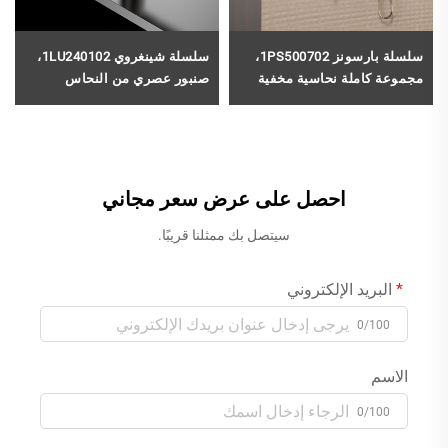
سلسلة بارسونز 1PS500702،
سلسلة شينغروي 1LU240102،
مجموعة كاملة نحاسية مخفية
صنبور عصري من النحاس
للصمام لإنشاء نظام دش مطر
الأصفر بمقبض واحد لمغسلة
وشلال في الحمام، باللون
الحمام، مُركَّب على سطح
الأسود
المغسلة، بلون ذهبي مطفّى
احصل على عرض سعر مجاني
سيتصل بك ممثلنا قريبًا.
البريد الإلكتروني
0/100
الاسم
0/100