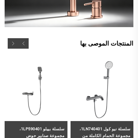
المنتجات الموصى بها
سلسلة نيو كول 1LN740401،
سلسلة بييلو 1LP590401،
مجموعة الحمام الكاملة من
مجموعة صنابير حوض