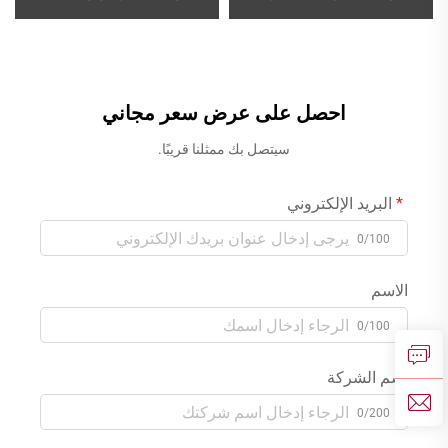
النحاس، تشمل حنفية
الاستحمام وصنبور نحاسي من
الاستحمام وخليط الدش، بلون
نوع الشلال، مع خلاط ماء ساخن
الذهب
وبارد ومقبض دش، بلون ذهبي
وردي
احصل على عرض سعر مجاني
سيتصل بك ممثلنا قريبًا.
البريد الإلكتروني
0/100
الاسم
0/100
اسم الشركة
0/200