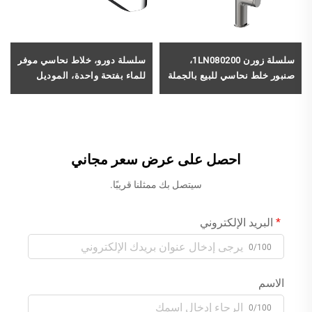
سلسلة زورن 1LN080200،
سلسلة دورو، خلاط نحاسي موفر
صنبور خلط نحاسي للبيع بالجملة
للماء بفتحة واحدة، الموديل
للماء البارد والساخن مع رشاش
1LN780100، لحوض الاستحمام
قابل للسحب ومرونة عالية
في الحمام ووحدات التجميل
للاستخدام في المطبخ، لون
(فانيتي)، لون رمادي فاتح
رمادي
احصل على عرض سعر مجاني
سيتصل بك ممثلنا قريبًا.
البريد الإلكتروني
0/100
الاسم
0/100