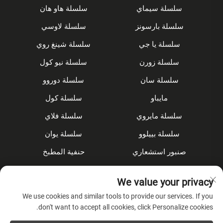
سلسلة سيماي
سلسلة هاو هان
سلسلة بارسونز
سلسلة لاوسي
سلسلة يا جي
سلسلة شينغ روي
سلسلة زورن
سلسلة نيو كول
سلسلة سان
سلسلة دوروو
مايباو
سلسلة كول
سلسلة مايروي
سلسلة فلاي
سلسلة بييلوو
سلسلة يوان
صنبور استشعاري
حنفية المطبخ
مجموعة الدش
مُخفى
We value your privacy
الملحقات
We use cookies and similar tools to provide our services. If you
don't want to accept all cookies, click Personalize cookies.
عن الشركة