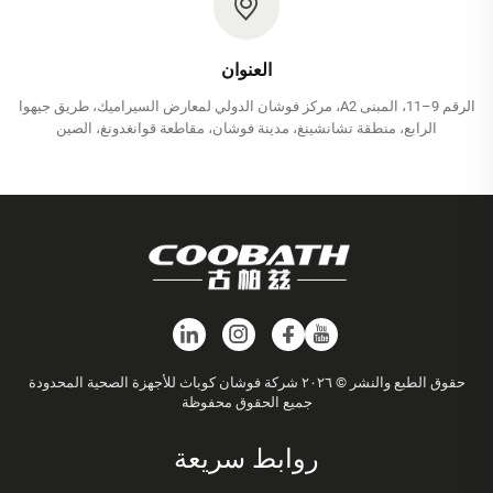
العنوان
الرقم 9–11، المبنى A2، مركز فوشان الدولي لمعارض السيراميك، طريق جيهوا
الرابع، منطقة تشانشينغ، مدينة فوشان، مقاطعة قوانغدونغ، الصين
حقوق الطبع والنشر © ٢٠٢٦ شركة فوشان كوباث للأجهزة الصحية المحدودة
جميع الحقوق محفوظة
روابط سريعة