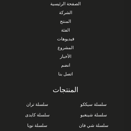
الصفحة الرئيسية
الشركة
المنتج
الفئة
فيديوهات
المشروع
الأخبار
انضم
اتصل بنا
المنتجات
سلسلة سيككو
سلسلة تران
سلسلة شينغبو
سلسلة كايدى
سلسلة شي فان
سلسلة نويا