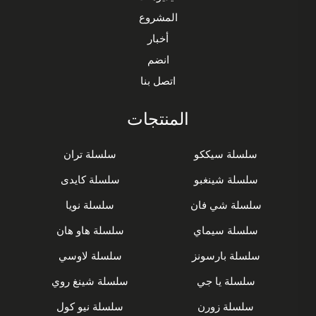
المشروع
أخبار
انضم
اتصل بنا
المنتجات
سلسلة سيككو
سلسلة تران
سلسلة شينغبو
سلسلة كايدى
سلسلة شي فان
سلسلة نويا
سلسلة سيماي
سلسلة هاو هان
سلسلة بارسونز
سلسلة لاوسي
سلسلة يا جي
سلسلة شينغ روي
سلسلة زورن
سلسلة نيو كول