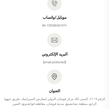
موبايل/واتساب
+86-13928636197
البريد الإلكتروني
[email protected]
العنوان
الرقم 9–11، المبنى A2، مركز فوشان الدولي لمعارض السيراميك، طريق جيهوا
الرابع، منطقة تشانشينغ، مدينة فوشان، مقاطعة قوانغدونغ، الصين