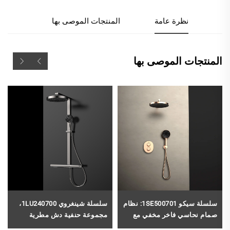
نظرة عامة
المنتجات الموصى بها
المنتجات الموصى بها
سلسلة سيكو 1SE500701: نظام
سلسلة شينغروي 1LU240700،
صمام نحاسي فاخر مخفي مع
مجموعة حنفية دش مطرية
رأس دُش مطري وفوهة نافورة
كاملة من النحاس عالي الجودة