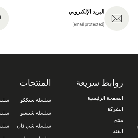
البريد الإلكتروني
[email protected]
روابط سريعة
المنتجات
الصفحة الرئيسية
سلسلة سيككو
سلسل
الشركة
سلسلة شينغبو
سلسل
منتج
سلسلة شي فان
سلسل
ة
الفئة