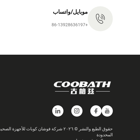
موبايل/واتساب
+86-13928636197
حقوق الطبع والنشر © ٢٠٢٦ شركة فوشان كوباث للأجهزة الصحي
المحدودة