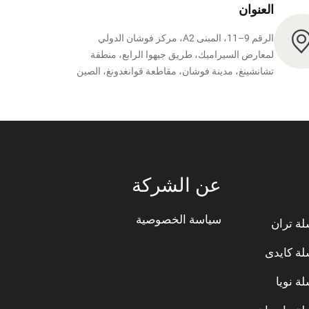
العنوان
الرقم 9–11، المبنى A2، مركز فوشان الدولي
لمعارض السيراميك، طريق جيهوا الرابع، منطقة
تشانشينغ، مدينة فوشان، مقاطعة قوانغدونغ، الصين
عن الشركة
سياسة الخصوصية
ة تران
ة كايدى
ة نويا