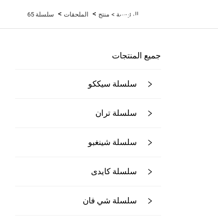
>
>
الرئيسية >
منتج
الملحقات
سلسلة 65
جميع المنتجات
سلسلة سيككو
سلسلة تران
سلسلة شينغبو
سلسلة كايدى
سلسلة شي فان