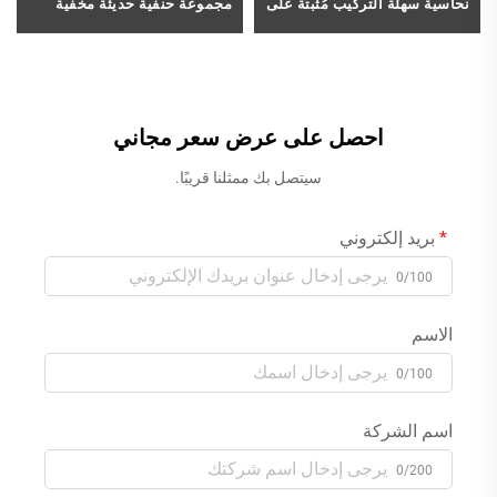
نحاسية سهلة التركيب مُثبتة على
مجموعة حنفية حديثة مخفية
سطح الحوض (Deck Mounted)،
للحوض الاستحمام من النحاس،
بمثقبة واحدة لحوض الحمام،
ذات يدَيْ تحكم ومثبتة على
خليط ماء للحوض، بلون رمادي
الحائط، مع خرطوم دش يدوي،
غامق (Gun Grey)
بلون ذهبي مُملّس
احصل على عرض سعر مجاني
سيتصل بك ممثلنا قريبًا.
بريد إلكتروني
0/100
الاسم
0/100
اسم الشركة
0/200