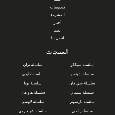
فيديوهات
المشروع
أخبار
انضم
اتصل بنا
المنتجات
سلسلة سيككو
سلسلة تران
سلسلة شينغبو
سلسلة كايدى
سلسلة شي فان
سلسلة نويا
سلسلة سيماي
سلسلة هاو هان
سلسلة بارسونز
سلسلة لاوسي
سلسلة يا جي
سلسلة شينغ روي