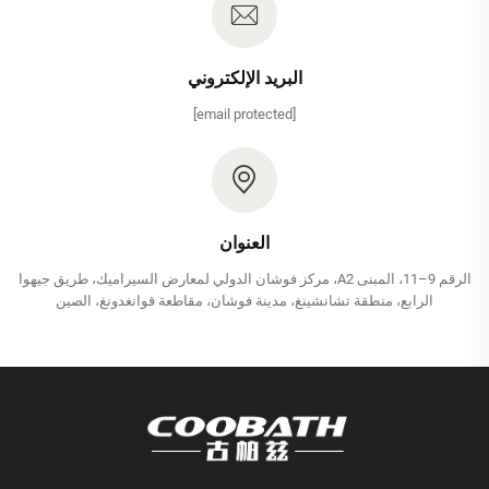
البريد الإلكتروني
[email protected]
العنوان
الرقم 9–11، المبنى A2، مركز فوشان الدولي لمعارض السيراميك، طريق جيهوا
الرابع، منطقة تشانشينغ، مدينة فوشان، مقاطعة قوانغدونغ، الصين