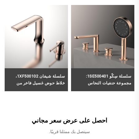
سلسلة سِكّو 1SE500401:
سلسلة شيفان 1XF500102،
مجموعة حنفيات النحاس
خلاط حوض غسيل فاخر من
الأفضل مبيعًا للاستحمام في
النحاس بفتحتين، صنبور حمام
الحمام مع خلاط دش يدوي بلون
مثبت على المنضدة، تصميم
ذهبي مُملَّس
بلون ذهبي وردي
احصل على عرض سعر مجاني
سيتصل بك ممثلنا قريبًا.