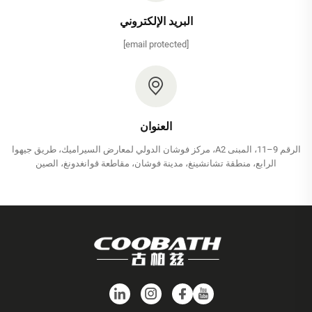
البريد الإلكتروني
[email protected]
العنوان
الرقم 9–11، المبنى A2، مركز فوشان الدولي لمعارض السيراميك، طريق جيهوا
الرابع، منطقة تشانشينغ، مدينة فوشان، مقاطعة قوانغدونغ، الصين