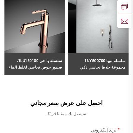
سلسلة نويا 1NY500700
سلسلة يا جي 1LU150100،
مجموعة خلاط نحاسي ذكي
صنبور حوض نحاسي لخلط الماء
حراري مُخفي مع رأس دش
البارد والساخن، مثبت على
مطرية وفوهة نافورة استحمام
السطح بفتحة واحدة للاستخدام
بلون أسود
في الحمام، لون ذهبي وردي
احصل على عرض سعر مجاني
سيتصل بك ممثلنا قريبًا.
بريد إلكتروني