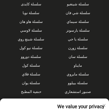
سلسلة شينغبو
سلسلة كايدى
سلسلة شي فان
سلسلة نويا
سلسلة سيماي
سلسلة هاو هان
سلسلة بارسونز
سلسلة لاوسي
سلسلة يا جي
سلسلة شينغ روي
سلسلة زورن
سلسلة نيو كول
سلسلة سان
سلسلة دوروو
مايباو
سلسلة كول
سلسلة مايروي
سلسلة فلاي
سلسلة بييلوو
سلسلة يوان
صنبور استشعاري
حنفية المطبخ
مجموعة الدش
مُخفى
We value your privacy