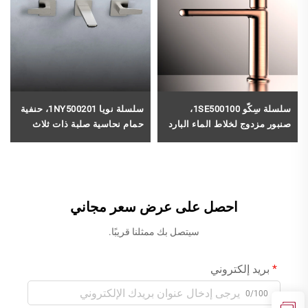
سلسلة سِكّو 1SE500100،
سلسلة نويا 1NY500201، حنفية
صنبور مزدوج لخلاط الماء البارد
حمام نحاسية صلبة ذات ثلاث
والساخن من النحاس لحوض
فتحات مع خرطوم مزج لمغسلة
الغسيل، مُركَّب على سطح
الحائط بلون رمادي غامق
الحوض (ديك ماونتد)، بفتحة
واحدة، للحمام، كروم
احصل على عرض سعر مجاني
سيتصل بك ممثلنا قريبًا.
بريد إلكتروني
0/100