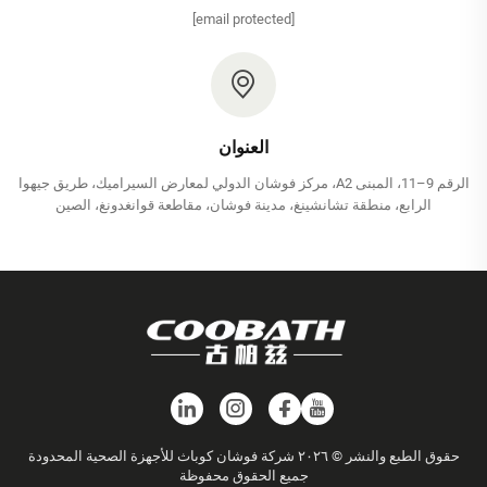
[email protected]
العنوان
الرقم 9–11، المبنى A2، مركز فوشان الدولي لمعارض السيراميك، طريق جيهوا
الرابع، منطقة تشانشينغ، مدينة فوشان، مقاطعة قوانغدونغ، الصين
حقوق الطبع والنشر © ٢٠٢٦ شركة فوشان كوباث للأجهزة الصحية المحدودة
جميع الحقوق محفوظة