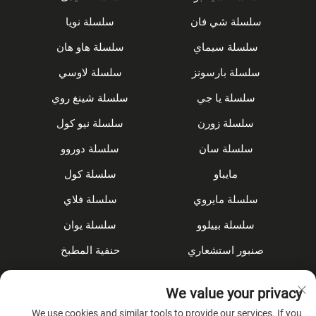
سلسلة شي فان
سلسلة نويا
سلسلة سيماي
سلسلة هاو هان
سلسلة بارسونز
سلسلة لاوسي
سلسلة يا جي
سلسلة شينغ روي
سلسلة زورن
سلسلة نيو كول
سلسلة سان
سلسلة دوروو
مايباو
سلسلة كول
سلسلة مايروي
سلسلة فلاي
سلسلة بييلوو
سلسلة يوان
صنبور استشعاري
حنفية المطبخ
مجموعة الدش
مُخفى
We value your privacy
الملحقات
We use cookies and similar tools to provide our services. If you