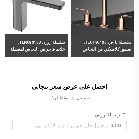
سلسلة يا جي 1LU150106،
سلسلة زورن 1LN080100،
صنبور كلاسيكي من النحاس
خلاط فاخر من النحاس لمغسلة
الأصفر بثلاث فتحات لمغسلة
الغسيل، بفتحة واحدة، مُركَّب
الحمام مع خلاط ماء ساخن وبارد
على سطح الحوض (Deck
بلون أسود
Mounted)، تصميمه بلون
الكروم
احصل على عرض سعر مجاني
سيتصل بك ممثلنا قريبًا.
بريد إلكتروني
0/100