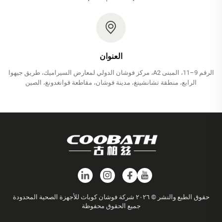
العنوان
الرقم 9–11، المبنى A2، مركز فوشان الدولي لمعارض السيراميك، طريق جيهوا
الرابع، منطقة تشانشينغ، مدينة فوشان، مقاطعة قوانغدونغ، الصين
حقوق الطبع والنشر © ٢٠٢٦ شركة فوشان كوباث للأجهزة الصحية المحدودة
جميع الحقوق محفوظة