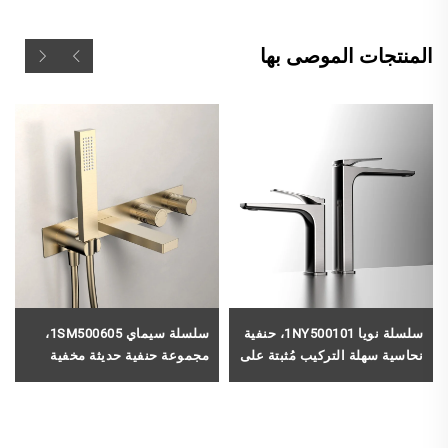
المنتجات الموصى بها
سلسلة نويا 1NY500101، حنفية
سلسلة سيماي 1SM500605،
نحاسية سهلة التركيب مُثبتة على
مجموعة حنفية حديثة مخفية
سطح الحوض (Deck Mounted)،
للحوض الاستحمام من النحاس،
بمثقبة واحدة لحوض الحمام،
ذات يدَيْ تحكم ومثبتة على
خليط ماء للحوض، بلون رمادي
الحائط، مع خرطوم دش يدوي،
غامق (Gun Grey)
بلون ذهبي مُملّس