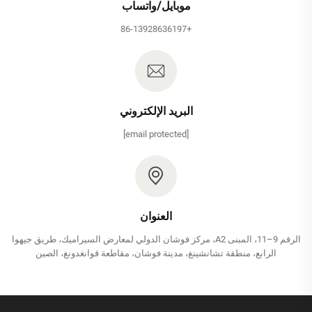
موبايل/واتساب
+86-13928636197
البريد الإلكتروني
[email protected]
العنوان
الرقم 9–11، المبنى A2، مركز فوشان الدولي لمعارض السيراميك، طريق جيهوا
الرابع، منطقة تشانشينغ، مدينة فوشان، مقاطعة قوانغدونغ، الصين