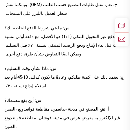
ج: نعم، نقبل طلبات التصنيع حسب الطلب (OEM)، ويمكننا نقش
شعار العميل بالليزر على المنتجات.
س: ما هي شروط الدفع الخاصة بك؟
ج: الدفع عبر التحويل البنكي (T/T) هو الأفضل، مع دفعة أولى بنسبة
٣٠٪ قبل بدء الإنتاج ودفع الرصيد المتبقي بنسبة ٧٠٪ قبل التسليم.
ويمكن أيضًا التفاوض بشأن طرق دفع أخرى.
س: ماذا بشأن وقت التسليم؟
ج: يعتمد ذلك على كمية طلبكم، وعادةً ما يكون كذلك.
10
-
45
أيام بعد
استلام إيداع نسبته ٣٠٪.
س: أين يقع مصنعك؟
أ: تقع المصنع في مدينة جيانغمن، مقاطعة قوانغدونغ
،الصين
غير الإلكترونية
معرض عرض في
مدينة فوشان، مقاطعة قوانغدونغ
،الصين