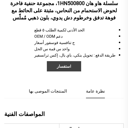
سلسلة هاو هان 1HN500800، مجموعة حنفية فاخرة
لحوض الاستحمام من النحاس، مثبتة على الحائط مع
فوهة تدفق وخرطوم دش يدوي، بلون ذهبي مُملّس
الحد الأدنى لكمية الطلب ٥ قطع
دعم OEM / ODM
ج
تنافسية
فوسفور
أسعار
واحد
س
قمة
س
الحل
طريقة الدفع
: تحويل بنكي، باي بال، إكس ترانسفير
استفسار
نظرة عامة
المنتجات الموصى بها
المواصفات الفنية