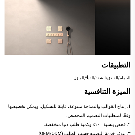
التطبيقات
الحمام/الفندق/الشقة/الفيلّا/المنزل
الميزة التنافسية
1. إنتاج القوالب والنمذجة متنوعة، قابلة للتشكيل، ويمكن تخصيصها
وفقًا لمتطلبات التصميم المخصص.
٢. فحص بنسبة ١٠٠٪ وكمية طلب دنيا منخفضة.
٣. تتوفر خدمة التصنيع حسب الطلب (OEM/ODM).