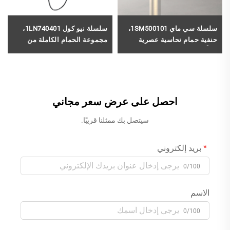
سلسلة سي ماي 1SM500101،
سلسلة نيو كول 1LN740401،
حنفية حمام نحاسية عصرية
مجموعة الحمام الكاملة من
مُركَّبة على السطح (ديك) ذات
النحاس، تشمل حنفية
فتحة واحدة لمغسلة الحمام،
الاستحمام وخليط الدش، بلون
مزج ماء بلون ذهبي مُشَكَّل
الذهب
احصل على عرض سعر مجاني
سيتصل بك ممثلنا قريبًا.
بريد إلكتروني
0/100
الاسم
0/100