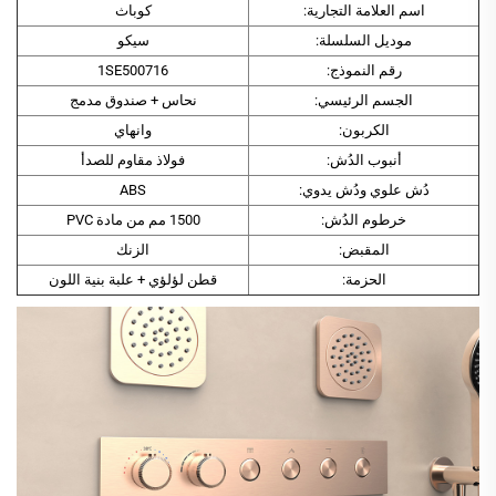
اسم العلامة التجارية:
كوباث
موديل السلسلة:
سيكو
رقم النموذج:
1SE500716
الجسم الرئيسي:
نحاس + صندوق مدمج
الكربون:
وانهاي
أنبوب الدُش:
فولاذ مقاوم للصدأ
دُش علوي ودُش يدوي:
ABS
خرطوم الدُش:
1500 مم من مادة PVC
المقبض:
الزنك
الحزمة:
قطن لؤلؤي + علبة بنية اللون