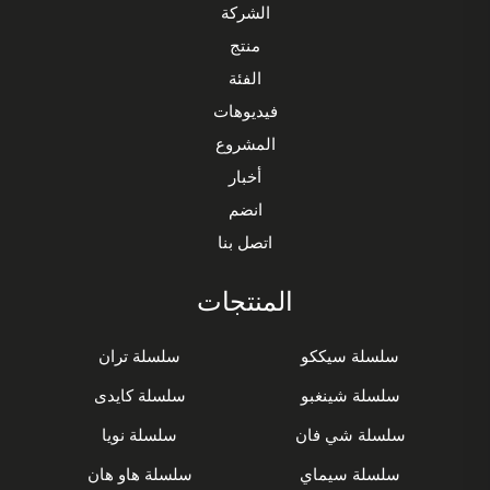
الشركة
منتج
الفئة
فيديوهات
المشروع
أخبار
انضم
اتصل بنا
المنتجات
سلسلة سيككو
سلسلة تران
سلسلة شينغبو
سلسلة كايدى
سلسلة شي فان
سلسلة نويا
سلسلة سيماي
سلسلة هاو هان