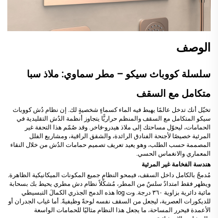
الوصف
سلسلة كووباث سيكو – مطر سماوي: ملاذ سبا
متكامل مع السقف
تخيّل أنك تدخل عالمًا يهبط فيه الماء كسماءٍ شخصيةٍ لك. إن نظام دُش كووباث
سيكو المتكامل مع السقف والمنظم حراريًّا يتجاوز أنظمة الدُش التقليدية في
الحمامات، ليحوّل مساحتك إلى ملاذ هيدرو-فاخر. وقد صُمّم هذا التحفة غير
المرئية خصيصًا لأجنحة الفنادق الرائدة، والشقق الراقية، ومشاريع الفلل
المصممة حسب الطلب، وهو يعيد تعريف تصميم حمامات الدُش من خلال النقاء
المعماري والانغماس الحسي.
هندسة الفخامة غير المرئية
مُدمجٌ بالكامل داخل السقف، فيمحو النظام جميع المكونات الميكانيكية الظاهرة.
ويظهر فقط امتدادٌ سلسٌ من المطر، مُشكِّلاً نظام دش مطري يحيط بك بسحابة
مائية دائرية بزاوية ٣٦٠ درجة. وت log هذه الدمج الجذري الكمالَ التبسيطي
للديكورات العصرية، ليجعل من السقف نفسه لوحةً وظيفيةً. أما غياب الجدران أو
الأعمدة فيحرر المساحة، ما يجعل هذا النظام مثاليًا للحمامات الواسعة