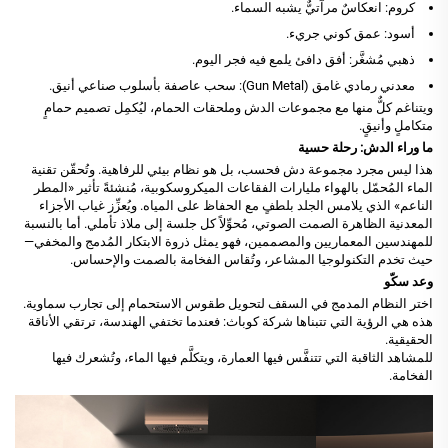
كروم: انعكاسٌ مرآتيٌّ يشبه السماء.
أسود: عمق كوني جريء.
ذهبي مُشغَّر: أفق دافئ يلمع فيه فجر اليوم.
معدني رمادي غامق (Gun Metal): سحب عاصفة بأسلوب صناعي أنيق.
ويتناغم كلٌّ منها مع مجموعات الدش وملحقات الحمام، ليُكمِل تصميم حمامٍ
متكاملٍ وأنيقٍ.
ما وراء الدش: رحلة حسية
هذا ليس مجرد مجموعة دش فحسب، بل هو نظام بيئي للرفاهية. وتُحقّن تقنية
الماء المُحمّل بالهواء مليارات الفقاعات الميكروسكوبية، مُنشئةً تأثير «المطر
الناعم» الذي يلامس الجلد بلطفٍ مع الحفاظ على المياه. ويُعزِّز غياب الأجزاء
المعدنية الظاهرة الصمت الصوتي، مُحوِّلاً كل جلسة إلى ملاذ تأملي. أما بالنسبة
للمهندسين المعماريين والمصممين، فهو يمثل ذروة الابتكار المُدمج والمخفي—
حيث تخدم التكنولوجيا المشاعر، وتُقاس الفخامة بالصمت والإحساس.
وعد سكّو
اختر النظام المدمج في السقف لتحويل طقوس الاستحمام إلى تجارب سماوية.
هذه هي الرؤية التي تتبناها شركة كوباث: فعندما تختفي الهندسة، ترتقي الأناقة
الحقيقية.
للمشاهد الثاقبة التي تتنفَّس فيها العمارة، ويتكلَّم فيها الماء، وتُشعرك فيها
الفخامة.