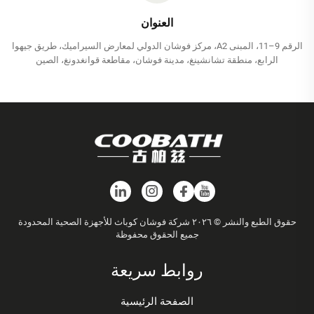
العنوان
الرقم 9–11، المبنى A2، مركز فوشان الدولي لمعارض السيراميك، طريق جيهوا
الرابع، منطقة تشانشينغ، مدينة فوشان، مقاطعة قوانغدونغ، الصين
حقوق الطبع والنشر © ٢٠٢٦ شركة فوشان كوباث للأجهزة الصحية المحدودة
جميع الحقوق محفوظة
روابط سريعة
الصفحة الرئيسية