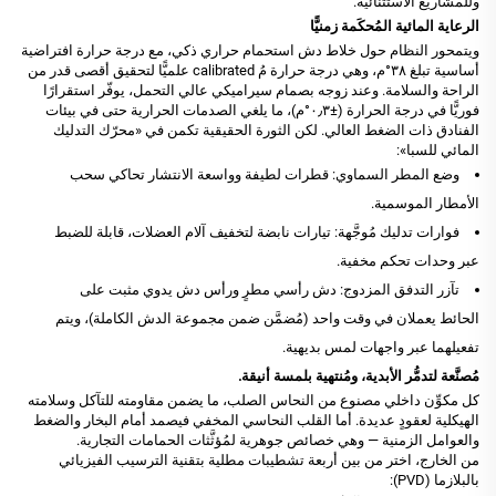
وللمشاريع الاستثنائية.
الرعاية المائية المُحكَمة زمنيًّا
ويتمحور النظام حول خلاط دش استحمام حراري ذكي، مع درجة حرارة افتراضية
أساسية تبلغ ٣٨°م، وهي درجة حرارة مُ calibrated علميًّا لتحقيق أقصى قدر من
الراحة والسلامة. وعند زوجه بصمام سيراميكي عالي التحمل، يوفّر استقرارًا
فوريًّا في درجة الحرارة (±٠٫٣°م)، ما يلغي الصدمات الحرارية حتى في بيئات
الفنادق ذات الضغط العالي. لكن الثورة الحقيقية تكمن في «محرّك التدليك
المائي للسبا»:
وضع المطر السماوي: قطرات لطيفة وواسعة الانتشار تحاكي سحب
الأمطار الموسمية.
فوارات تدليك مُوجَّهة: تيارات نابضة لتخفيف آلام العضلات، قابلة للضبط
عبر وحدات تحكم مخفية.
تآزر التدفق المزدوج: دش رأسي مطرٍ ورأس دش يدوي مثبت على
الحائط يعملان في وقت واحد (مُضمَّن ضمن مجموعة الدش الكاملة)، ويتم
تفعيلهما عبر واجهات لمس بديهية.
مُصنَّعة لتدمُّر الأبدية، ومُنتهية بلمسة أنيقة.
كل مكوِّن داخلي مصنوع من النحاس الصلب، ما يضمن مقاومته للتآكل وسلامته
الهيكلية لعقودٍ عديدة. أما القلب النحاسي المخفي فيصمد أمام البخار والضغط
والعوامل الزمنية — وهي خصائص جوهرية لمُؤثَّثات الحمامات التجارية.
من الخارج، اختر من بين أربعة تشطيبات مطلية بتقنية الترسيب الفيزيائي
بالبلازما (PVD):