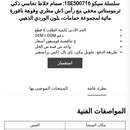
سلسلة سيكو 1SE500716: صمام خلاط نحاسي ذكي
ثرموستاتي مخفي مع رأس دُش مطري وفوهة نافورة
مائية لمجموعة حمامات، بلون الوردي الذهبي
الحد الأدنى لكمية الطلب ٥ قطع
دعم OEM / ODM
ج
تنافسية
فوسفور
أسعار
واحد
س
قمة
س
الحل
طريقة الدفع
: تحويل بنكي، باي بال، إكس ترانسفير
استفسار
نظرة عامة
المنتجات الموصى بها
المواصفات الفنية
مكان المنشأ:
الصين