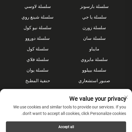
سلسلة بارسونز
سلسلة لاوسي
سلسلة يا جي
سلسلة شينغ روي
سلسلة زورن
سلسلة نيو كول
سلسلة سان
سلسلة دوروو
مايباو
سلسلة كول
سلسلة مايروي
سلسلة فلاي
سلسلة بييلوو
سلسلة يوان
صنبور استشعاري
حنفية المطبخ
مجموعة الدش
مُخفى
We value your privacy
الملحقات
We use cookies and similar tools to provide our services. If you
don't want to accept all cookies, click Personalize cookies.
عن الشركة
Accept all