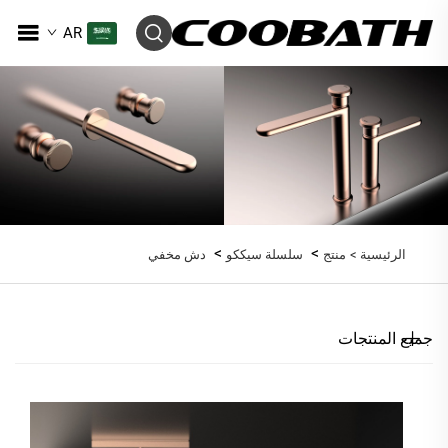
AR
>
>
الرئيسية >
منتج
سلسلة سيككو
دش مخفي
جميع المنتجات