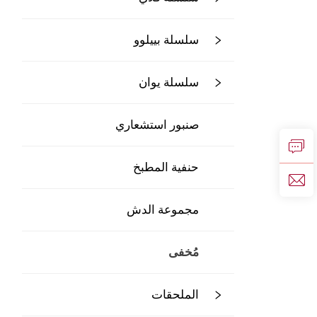
سلسلة بييلوو
سلسلة يوان
صنبور استشعاري
حنفية المطبخ
مجموعة الدش
مُخفى
الملحقات