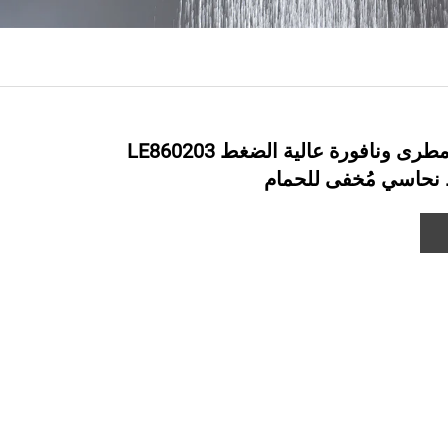
مجموعة دش مطرى ونافورة عالية الضغط LE860203
نحاسي مُخفى للحمام