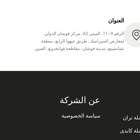
العنوان
الرقم 9–11، المبنى A2، مركز فوشان الدولي
لمعارض السيراميك، طريق جيهوا الرابع، منطقة
تشانشينغ، مدينة فوشان، مقاطعة قوانغدونغ، الصين
عن الشركة
سياسة الخصوصية
ة تران
ة كايدى