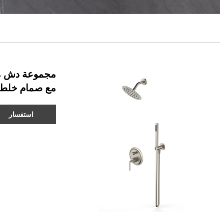
مع صمام خلط 
استفسار