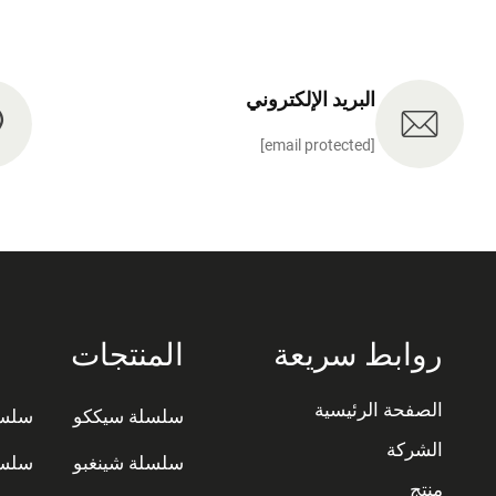
البريد الإلكتروني
[email protected]
روابط سريعة
المنتجات
الصفحة الرئيسية
سلسلة سيككو
سلسل
الشركة
سلسلة شينغبو
سلسل
منتج