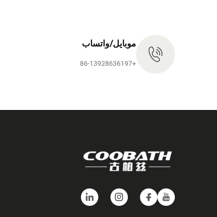
موبايل/واتساب
+86-13928636197