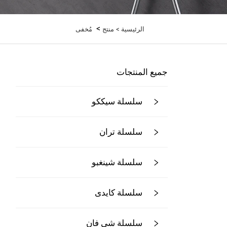
>
الرئيسية >
منتج
مُخفى
جميع المنتجات
سلسلة سيككو
سلسلة تران
سلسلة شينغبو
سلسلة كايدى
سلسلة شي فان