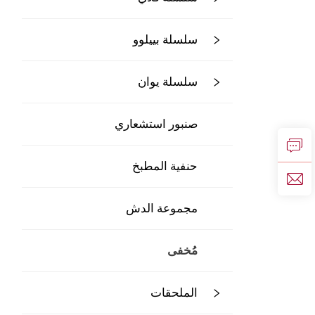
سلسلة بييلوو
سلسلة يوان
صنبور استشعاري
حنفية المطبخ
مجموعة الدش
مُخفى
الملحقات