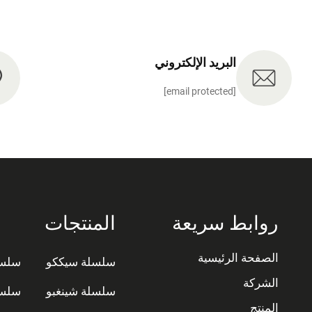
البريد الإلكتروني
[email protected]
روابط سريعة
المنتجات
الصفحة الرئيسية
سلسلة سيككو
سلسل
الشركة
سلسلة شينغبو
سلسل
المنتج