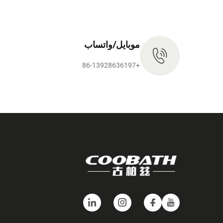
موبايل/واتساب
+86-13928636197