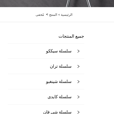
>
الرئيسية >
المنتج
مُخفى
جميع المنتجات
سلسلة سيككو
سلسلة تران
سلسلة شينغبو
سلسلة كايدى
سلسلة شي فان