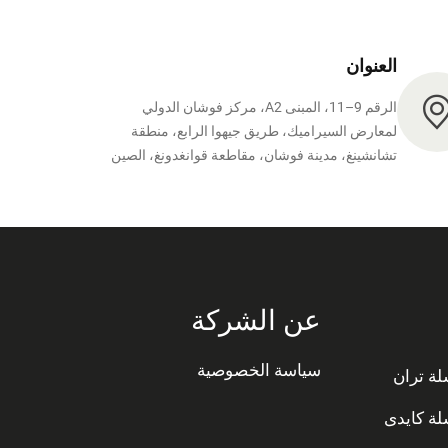
العنوان
الرقم 9–11، المبنى A2، مركز فوشان الدولي
لمعارض السيراميك، طريق جيهوا الرابع، منطقة
تشانشينغ، مدينة فوشان، مقاطعة قوانغدونغ، الصين
عن الشركة
سياسة الخصوصية
ة تران
ة كايدى